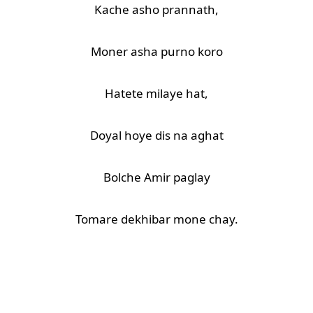
Kache asho prannath,
Moner asha purno koro
Hatete milaye hat,
Doyal hoye dis na aghat
Bolche Amir paglay
Tomare dekhibar mone chay.