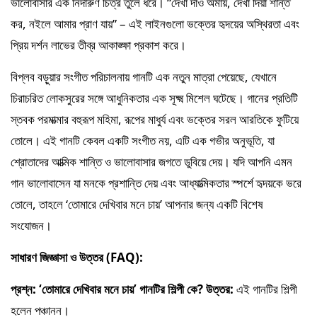
ভালোবাসার এক নিদারুণ চিত্র তুলে ধরে। “দেখা দাও অমায়, দেখা দিয়া শান্ত 
কর, নইলে আমার প্রাণ যায়” – এই লাইনগুলো ভক্তের হৃদয়ের অস্থিরতা এবং 
প্রিয় দর্শন লাভের তীব্র আকাঙ্ক্ষা প্রকাশ করে।
বিপ্লব বড়ুয়ার সংগীত পরিচালনায় গানটি এক নতুন মাত্রা পেয়েছে, যেখানে 
চিরাচরিত লোকসুরের সঙ্গে আধুনিকতার এক সূক্ষ্ম মিশেল ঘটেছে। গানের প্রতিটি 
স্তবক পরমাত্মার বহুরূপ মহিমা, রূপের মাধুর্য এবং ভক্তের সরল আরতিকে ফুটিয়ে 
তোলে। এই গানটি কেবল একটি সংগীত নয়, এটি এক গভীর অনুভূতি, যা 
শ্রোতাদের আত্মিক শান্তি ও ভালোবাসার জগতে ডুবিয়ে দেয়। যদি আপনি এমন 
গান ভালোবাসেন যা মনকে প্রশান্তি দেয় এবং আধ্যাত্মিকতার স্পর্শে হৃদয়কে ভরে 
তোলে, তাহলে ‘তোমারে দেখিবার মনে চায়’ আপনার জন্য একটি বিশেষ 
সংযোজন।
সাধারণ জিজ্ঞাসা ও উত্তর (FAQ):
প্রশ্ন: ‘তোমারে দেখিবার মনে চায়’ গানটির শিল্পী কে?
উত্তর:
 এই গানটির শিল্পী 
হলেন পঞ্চানন।