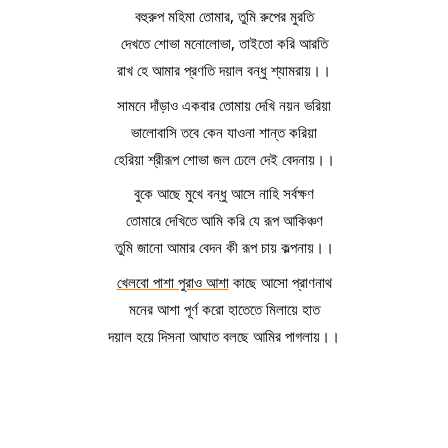
বহুরুপ মহিমা তোমার, তুমি রুপের মুরতি
দেখতে শোভা মনোলোভা, তাইতো করি আরতি
রাখ হে আমার প্রণতি দয়াল বন্ধু শ্যামরায়।।
সামনে দাঁড়াও একবার তোমায় দেখি নয়ন ভরিয়া
ভালোবাসি তবে কেন যাওনা শান্ত করিয়া
হেরিয়া শ্রীরূপ শোভা জল ঢেলে দেই বেদনায়।।
বুকে আছে মুখে বন্ধু আসে নাহি সর্বক্ষণ
তোমারে দেখিতে আমি করি যে রূপ আকিঞ্চণ
তুমি জানো আমার বেদন কী রূপ চায় কল্পনায়।।
খেলবো পাশা পুরাও আশা
 কাছে আসো প্রাণনাথ
মনের আশা পূর্ণ করো হাতেতে মিলায়ে হাত
দয়াল হয়ে দিসনা আঘাত বলছে আমির পাগলায়।।