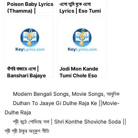
Poison Baby Lyrics
এসো তুমি বুকে এসো
(Thamma) |
Lyrics | Eso Tumi
Starring Malaika A,
Buke Eso Lyrics
Ayushmann K,
Rashmika M
বাঁশরি বাজায়ে এসো |
Jodi Mon Kande
Banshari Bajaye
Tumi Chole Eso
Eso | Key Lyrics
Lyrics | যদি মন কাঁদে তুমি
চলে এসো
Categories
Modern Bengali Songs
,
Movie Songs
,
আধুনিক
Dulhan To Jaaye Gi Dulhe Raja Ke ||Movie-
Dulhe Raja
শ্রী কন্ঠে শোভিছে সদা | Shri Konthe Shoviche Soda ||
শ্রী শ্রী ঠাকুর অনূকুল গীতি