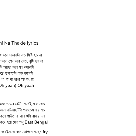
i Na Thakle lyrics
 থাকলে সকালটা এত মিষ্টি হত না
থাকলে মেঘ করে যেত, বৃষ্টি হত না
ুমি আছো বলে মন কষাকষি
রে হাসাহাসি নাক ঘষাঘষি
 পা পা পা পাপ্পা অং বং ছং
Oh yeah) Oh yeah
াকলে গড়ের মাঠটা মাঠেই মারা যেত
াকলে গড়িয়াহাটটা গুয়াতেমালার মত
াকলে গাইত না গান গুপি বাঘার দল
কবে হয়ে যেত শুধু East Bengal
লে টেক্সাসে বসে তোপসে মাছের fry