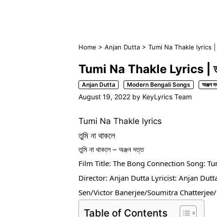
Home
>
Anjan Dutta
>
Tumi Na Thakle lyrics | তু
Tumi Na Thakle Lyrics | তুমি
Anjan Dutta
Modern Bengali Songs
অঞ্জন দ
August 19, 2022
by
KeyLyrics Team
Tumi Na Thakle lyrics
তুমি না থাকলে
তুমি না থাকলে – অঞ্জন দত্ত
Film Title: The Bong Connection Song: Tu
Director: Anjan Dutta Lyricist: Anjan Du
Sen/Victor Banerjee/Soumitra Chatterjee/M
Table of Contents