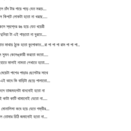
কলে চাঁদ টার গায়ে পড়ে যেত মরচে…
কলে কিপটে লোকটা হতো না খরছে….
াকলে স্বপ্নের রঙ হয়ে যেত খয়েরী
দুনিয়া টা এই পাড়তো না ঘুরতে….
োয়াত মাথায় ঠুকে হতো কুপোকাত…রা পা পা পা রাম পা পা পা..
লে সুমন কেলেঙ্কারী করতো কতো….
দুহাতে মালাই নামতা শেখাতে হতো….
 মেয়েটা পাশের পাড়ার ছেলেটার সাথে
ে এই ভাবে কি বাড়িটা ছেড়ে পালাতো…
াকলে তাজমহলটা বাননোই হতো না
এই কাটা কাটি থামানোই যেতো না….
ে মোনালিসা কবে হয়ে যেতে গম্ভীর…
কলে তোমার চিঠি জমানোই হতো না…