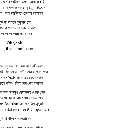
তে তোমার গাড়িতে হঠাৎ তোমাকে চাই
লে সিসিলিতে আছে সুচিত্রা-উত্তম
, কাল ব্যাবিলনে তোমার সম্মেলন
ুমি না থাকলে সুকুমার রায়
ি পরে গামছা গলায় খবর পড়তো
 পা পা পা পাপ্পা অং বং ছং
Oh yeah
h, this connection
াকলে সুমনের নাম হয়ে যেত নচিকেতা
লেই লিখতো না কেউ তোমার মনের কথা
াকলে কবিতার মানে হয়ে যেত কীর্তন
াকলে সুনীল-শক্তি হয়ে যেত সনাতন
কলে ঊষা উত্থুপ কোচিনেই থেকে যেত
ান পাড়ায় পাড়ায় তোমার মনের মত
কলে Arabian-এর নাম চীন-মুম্বাই
ে কোলকাতা ছেড়ে কবে টা টা bye bye
ুমি না থাকলে বনলতাসেন
্যে ডাক্তার lane-এ কাপড় কাঁচত