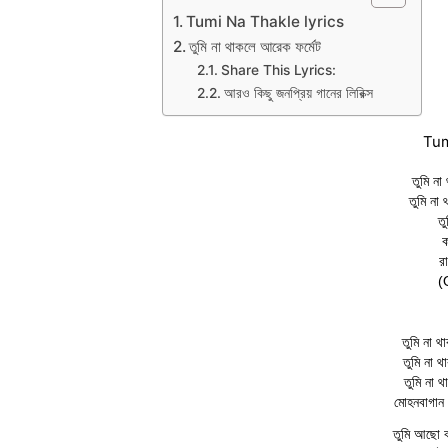
Tumi Na Thakle lyrics
তুমি না থাকলে আরেক ফর্মেট
Share This Lyrics:
আরও কিছু জনপ্রিয় গানের লিরিক্স
Tum
তুমি না
তুমি না 
ত
ক
রা
(
তুমি না থ
তুমি না থ
তুমি না থ
মোহনবাগান 
তুমি আছো ব