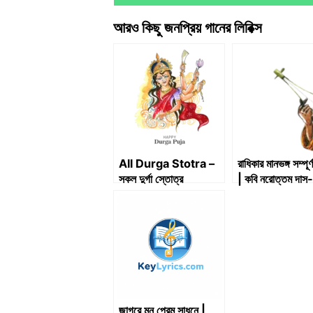
on
আরও কিছু জনপ্রিয় গানের লিরিক্স
All Durga Stotra –
রাধিকার মানভঙ্গ সম্পূর্ণ
সকল দুর্গা স্তোত্র
| কবি নরোত্তম দাস
পদাবলী
জাগরে মন প্রেম সাধনে |