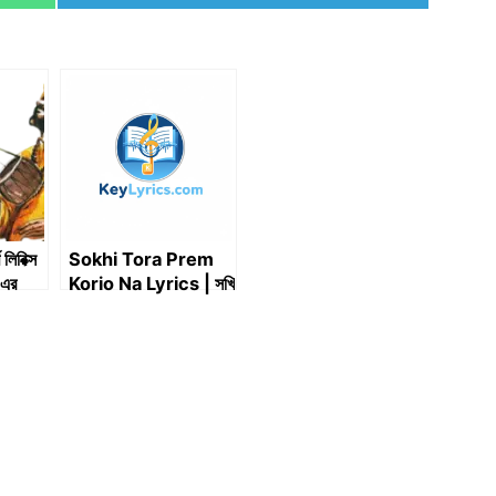
on
 লিরিক্স
Sokhi Tora Prem
-এর
Korio Na Lyrics | সখি
তোরা প্রেম করিও না লিরিক্স