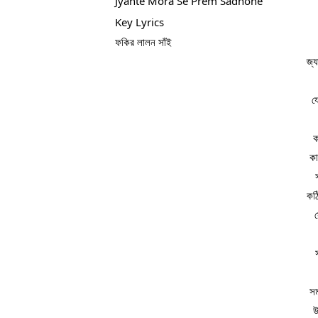
Jyante Mora Se Prem Sadhone
Key Lyrics
ফকির লালন সাঁই
জ্য
য
ক
কা
 কঠ
সম
উ