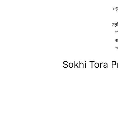
প্র
প্র
ন
ব
ও
Sokhi Tora P