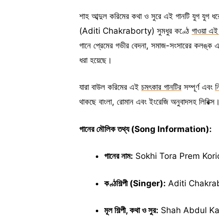
শাহ আব্দুল করিমের কথা ও সুরে এই গানটি যুগ যুগ ধরে
(Aditi Chakraborty) সুমধুর কণ্ঠে
গাওয়া এই 
গানে প্রেমের গভীর বেদনা, সমাজ-সংসারের কলঙ্ক এবং
ধরা হয়েছে।
যারা বাউল করিমের এই
চমৎকার গানটির
সম্পূর্ণ এবং
ন
থাকছে বাংলা, রোমান এবং ইংরেজি অনুবাদসহ লিরিক্স
গানের মৌলিক তথ্য (Song Information):
গানের নাম:
Sokhi Tora Prem Korio N
কণ্ঠশিল্পী (Singer):
Aditi Chakrabor
মূল শিল্পী, কথা ও সুর:
Shah Abdul Karim