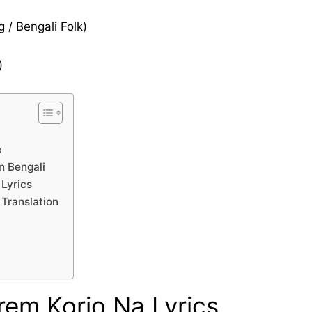
g / Bengali Folk)
)
o
n Bengali
 Lyrics
 Translation
rem Korio Na Lyrics