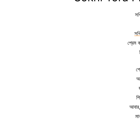
সখ
সখি
প্রেম 
প্
অ
প
আবার, 
মা