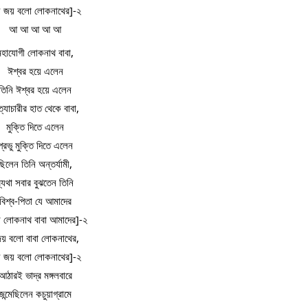
 জয় বলো লোকনাথের]-২
আ আ আ আ আ
মহাযোগী লোকনাথ বাবা,
ঈশ্বর হয়ে এলেন
তিনি ঈশ্বর হয়ে এলেন
্যাচারীর হাত থেকে বাবা,
মুক্তি দিতে এলেন
প্রভু মুক্তি দিতে এলেন
ছিলেন তিনি অন্তর্যামী,
ব্যথা সবার বুঝতেন তিনি
বিশ্ব-পিতা যে আমাদের
ি লোকনাথ বাবা আমাদের]-২
য় বলো বাবা লোকনাথের,
 জয় বলো লোকনাথের]-২
আঠারই ভাদ্র মঙ্গলবারে
জন্মেছিলেন কচুয়াগ্রামে