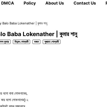
DMCA
Policy
About Us
Contact Us
oy Balo Baba Lokenather | কুমার শানু
alo Baba Lokenather | কুমার শানু
াপস কুমার
বিদ্যুৎ গোস্বামী
ভজন
সুজাতা গোস্বামী
য় 
বলো বাবা লোকনাথের,
 জয় বলো লোকনাথের]-২
আঠারই ভাদ্র মঙ্গলবারে