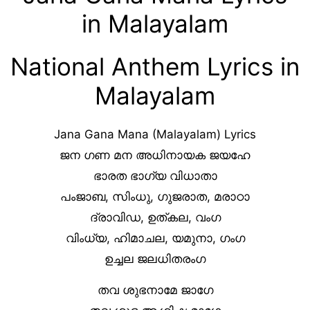
in Malayalam
National Anthem Lyrics in
Malayalam
Jana Gana Mana (Malayalam) Lyrics
ജന ഗണ മന അധിനായക ജയഹേ
ഭാരത ഭാഗ്യ വിധാതാ
പംജാബ, സിംധു, ഗുജരാത, മരാഠാ
ദ്രാവിഡ, ഉത്കല, വംഗ
വിംധ്യ, ഹിമാചല, യമുനാ, ഗംഗ
ഉച്ചല ജലധിതരംഗ
തവ ശുഭനാമേ ജാഗേ