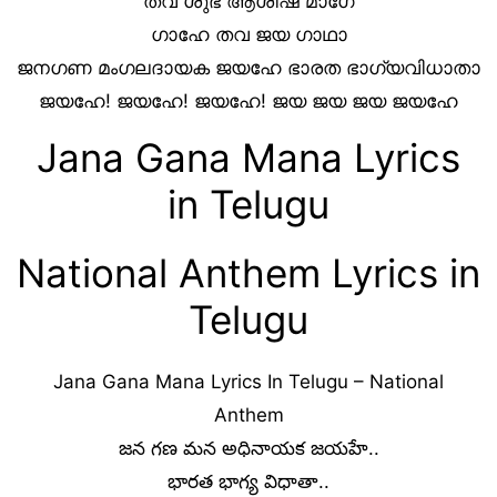
തവ ശുഭ ആശിഷ മാഗേ
ഗാഹേ തവ ജയ ഗാഥാ
ജനഗണ മംഗലദായക ജയഹേ ഭാരത ഭാഗ്യവിധാതാ
ജയഹേ! ജയഹേ! ജയഹേ! ജയ ജയ ജയ ജയഹേ
Jana Gana Mana Lyrics
in Telugu
National Anthem Lyrics in
Telugu
Jana Gana Mana Lyrics In Telugu – National
Anthem
జన గణ మన అధినాయక జయహే..
భారత భాగ్య విధాతా..