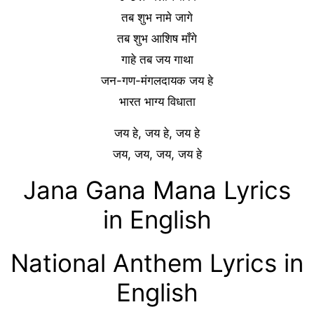
तब शुभ नामे जागे
तब शुभ आशिष माँगे
गाहे तब जय गाथा
जन-गण-मंगलदायक जय हे
भारत भाग्य विधाता
जय हे, जय हे, जय हे
जय, जय, जय, जय हे
Jana Gana Mana Lyrics
in English
National Anthem Lyrics in
English