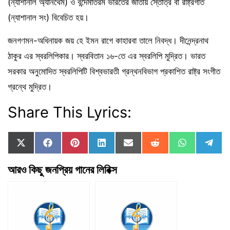
(ন্যাশানাল অ্যানথেম) ও বন্দেমাতরম ভারতের জাতীয় স্তোত্র বা রাষ্ট্রগীত
(ন্যাশানাল সং) বিবেচিত হয়।
জনগণমন-অধিনায়ক জয় হে ইমন রাগে কাহারবা তালে নিবদ্ধ। দীনেন্দ্রনাথ
ঠাকুর এর স্বরলিপিকার। স্বরবিতান ১৬-তে এর স্বরলিপি মুদ্রিত। ভারত
সরকার অনুমোদিত স্বরলিপিটি বিশ্বভারতী গ্রন্থনবিভাগ প্রকাশিত রাষ্ট্র সংগীত
গ্রন্থে মুদ্রিত।
Share This Lyrics:
Share
Share
Share
Share
Share
Share
Share
Sha
X
F
P
L
E
R
W
T
on
on
on
on
on
on
on
on
(
a
i
i
m
e
h
e
T
c
n
n
a
d
a
l
আরও কিছু জনপ্রিয় গানের লিরিক্স
w
e
t
k
i
d
t
e
i
b
e
e
l
i
s
g
t
o
r
d
t
A
r
t
o
e
I
p
a
e
k
s
n
p
m
r
t
)