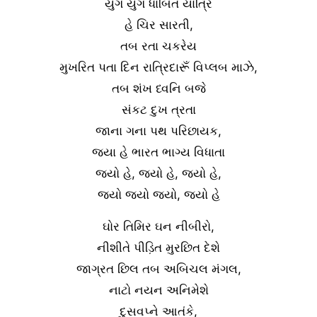
યુગ યુગ ધાબિત યાત્રિ
હે ચિર સારતી,
તબ રતા ચકરેય
મુખરિત પતા દિન રાત્રિદારૂઁ વિપ્લબ માઝે,
તબ શંખ ધ્વનિ બજે
સંકટ દુખ ત્રતા
જાના ગના પથ પરિછાયક,
જયા હે ભારત ભાગ્ય વિધાતા
જયો હે, જયો હે, જયો હે,
જયો જયો જયો, જયો હે
ઘોર તિમિર ઘન નીબીરો,
નીશીતે પીડ઼િત મુરછિત દેશે
જાગ્રત છિલ તબ અબિચલ મંગલ,
નાટો નયન અનિમેશે
દુસવપ્ને આતંકે,