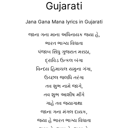
Gujarati
Jana Gana Mana lyrics in Gujarati
જાના ગના માના અધિનાયક જયા હે,
ભારત ભાગ્ય વિધાતા
પંજાબ સિંધુ ગુજરાત મરાઠા,
દ્રાવિડ ઉત્કલ બંગા
વિન્ધ્ય હિમાચલ યમુના ગંગા,
ઉચ્છલ જલધિ તરંગા
તવ શુભ નામે જાગે,
તવ શુભ આશીષ માઁગે
ગાહે તવ જયાગાથા
જાના ગના મંગલ દાયક,
જયા હે ભારત ભાગ્ય વિધાતા