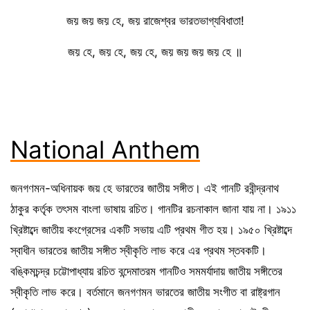
জয় জয় জয় হে, জয় রাজেশ্বর ভারতভাগ্যবিধাতা!
জয় হে, জয় হে, জয় হে, জয় জয় জয় জয় হে ॥
National Anthem
জনগণমন-অধিনায়ক জয় হে ভারতের জাতীয় সঙ্গীত। এই গানটি রবীন্দ্রনাথ
ঠাকুর কর্তৃক তৎসম বাংলা ভাষায় রচিত। গানটির রচনাকাল জানা যায় না। ১৯১১
খ্রিষ্টাব্দে জাতীয় কংগ্রেসের একটি সভায় এটি প্রথম গীত হয়। ১৯৫০ খ্রিষ্টাব্দে
স্বাধীন ভারতের জাতীয় সঙ্গীত স্বীকৃতি লাভ করে এর প্রথম স্তবকটি।
বঙ্কিমচন্দ্র চট্টোপাধ্যায় রচিত বন্দেমাতরম গানটিও সমমর্যাদায় জাতীয় সঙ্গীতের
স্বীকৃতি লাভ করে। বর্তমানে জনগণমন ভারতের জাতীয় সংগীত বা রাষ্ট্রগান