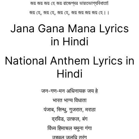
জয় জয় জয় হে জয় রাজেশ্বর ভারতভাগ্যবিধাতা!
জয় হে, জয় হে, জয় হে, জয় জয় জয় জয় হে।।
Jana Gana Mana Lyrics
in Hindi
National Anthem Lyrics in
Hindi
जन-गण-मन अधिनायक जय हे
भारत भाग्य विधाता
पंजाब, सिन्धु, गुजरात, मराठा
द्रविड, उत्कल, बंग
विंध्य हिमाचल यमुना गंगा
उच्छल जलधि तरंग