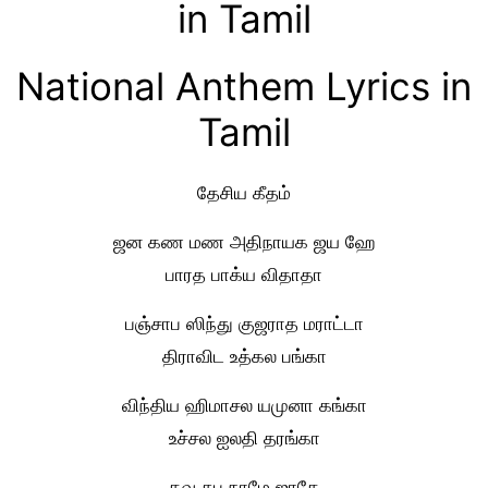
in Tamil
National Anthem Lyrics in
Tamil
தேசிய கீதம்
ஜன கண மண அதிநாயக ஜய ஹே
பாரத பாக்ய விதாதா
பஞ்சாப ஸிந்து குஜராத மராட்டா
திராவிட உத்கல பங்கா
விந்திய ஹிமாசல யமுனா கங்கா
உச்சல ஐலதி தரங்கா
தவ சுப நாமே ஜாகே