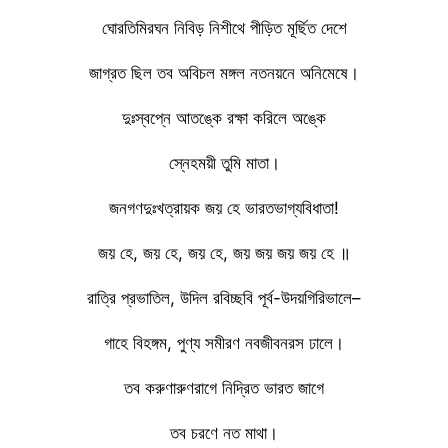
ঘোরতিমিরঘন নিবিড় নিশীথে পীড়িত মূর্ছিত দেশে
জাগ্রত ছিল তব অবিচল মঙ্গল নতনয়নে অনিমেষে।
দুঃস্বপ্নে আতঙ্কে রক্ষা করিলে অঙ্কে
স্নেহময়ী তুমি মাতা।
জনগণদুঃখত্রায়ক জয় হে ভারতভাগ্যবিধাতা!
জয় হে, জয় হে, জয় হে, জয় জয় জয় জয় হে ॥
রাত্রি প্রভাতিল, উদিল রবিচ্ছবি পূর্ব-উদয়গিরিভালে–
গাহে বিহঙ্গম, পুণ্য সমীরণ নবজীবনরস ঢালে।
তব করুণারুণরাগে নিদ্রিত ভারত জাগে
তব চরণে নত মাথা।