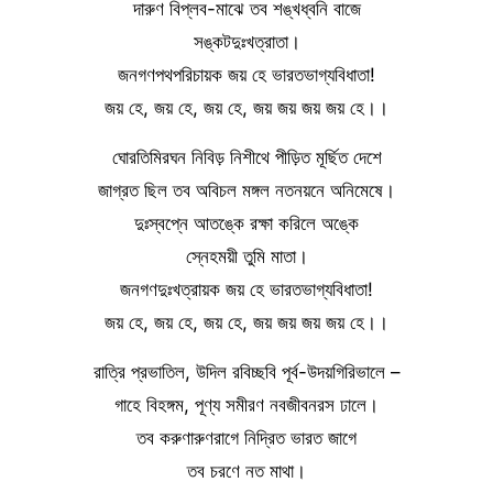
দারুণ বিপ্লব-মাঝে তব শঙ্খধ্বনি বাজে
সঙ্কটদুঃখত্রাতা।
জনগণপথপরিচায়ক জয় হে ভারতভাগ্যবিধাতা!
জয় হে, জয় হে, জয় হে, জয় জয় জয় জয় হে।।
ঘোরতিমিরঘন নিবিড় নিশীথে পীড়িত মূর্ছিত দেশে
জাগ্রত ছিল তব অবিচল মঙ্গল নতনয়নে অনিমেষে।
দুঃস্বপ্নে আতঙ্কে রক্ষা করিলে অঙ্কে
স্নেহময়ী তুমি মাতা।
জনগণদুঃখত্রায়ক জয় হে ভারতভাগ্যবিধাতা!
জয় হে, জয় হে, জয় হে, জয় জয় জয় জয় হে।।
রাত্রি প্রভাতিল, উদিল রবিচ্ছবি পূর্ব-উদয়গিরিভালে –
গাহে বিহঙ্গম, পূণ্য সমীরণ নবজীবনরস ঢালে।
তব করুণারুণরাগে নিদ্রিত ভারত জাগে
তব চরণে নত মাথা।