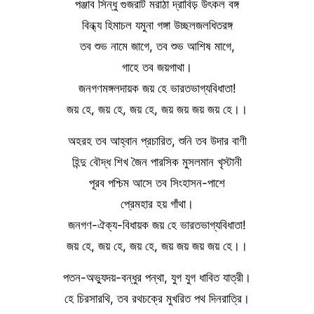
পঞ্জাব সিন্ধু গুজরাট মরাঠা দ্রাবিড় উৎকল বঙ্গ
বিন্ধ্য হিমাচল যমুনা গঙ্গা উচ্ছলজলধিতরঙ্গ
তব শুভ নামে জাগে, তব শুভ আশিষ মাগে,
গাহে তব জয়গাথা।
জনগণমঙ্গলদায়ক জয় হে ভারতভাগ্যবিধাতা!
জয় হে, জয় হে, জয় হে, জয় জয় জয় জয় হে।।
অহরহ তব আহ্বান প্রচারিত, শুনি তব উদার বাণী
হিন্দু বৌদ্ধ শিখ জৈন পারসিক মুসলমান খৃস্টানী
পূরব পশ্চিম আসে তব সিংহাসন-পাশে
প্রেমহার হয় গাঁথা।
জনগণ-ঐক্য-বিধায়ক জয় হে ভারতভাগ্যবিধাতা!
জয় হে, জয় হে, জয় হে, জয় জয় জয় জয় হে।।
পতন-অভ্যুদয়-বন্ধুর পন্থা, যুগ যুগ ধাবিত যাত্রী।
হে চিরসারথি, তব রথচক্রে মুখরিত পথ দিনরাত্রি।