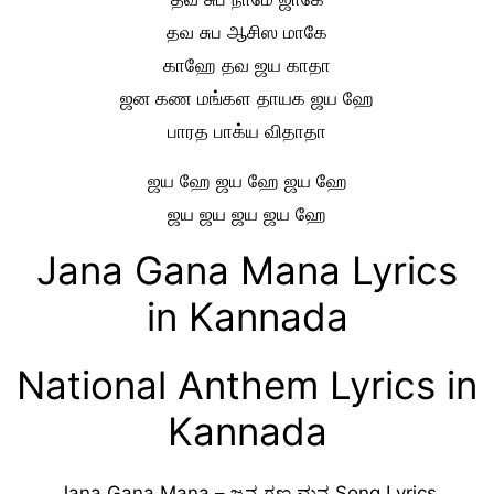
தவ சுப ஆசிஸ மாகே
காஹே தவ ஜய காதா
ஜன கண மங்கள தாயக ஜய ஹே
பாரத பாக்ய விதாதா
ஜய ஹே ஜய ஹே ஜய ஹே
ஜய ஜய ஜய ஜய ஹே
Jana Gana Mana Lyrics
in Kannada
National Anthem Lyrics in
Kannada
Jana Gana Mana – ಜನ ಗಣ ಮನ Song Lyrics