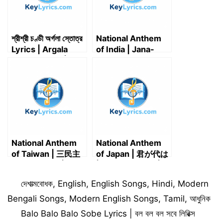
শ্রীশ্রী চণ্ডী অর্গলা স্তোত্র
National Anthem
Lyrics | Argala
of India | Jana-
Stotra Lyrics |
gana-mana-
Rupam Dehi
adhinayaka, jaya
Jayam Dehi –
he | Thou art the
Lyrics &
ruler of the minds
Translation
of all people | जन
गण मन अधिनायक जय हे
National Anthem
National Anthem
of Taiwan | 三民主
of Japan | 君が代は
義，吾黨所宗 |
| Kimi ga Yo wa |
Sānmín Zhǔyì,
May thy peaceful
Categories
দেশাত্মবোধক
,
English
,
English Songs
,
Hindi
,
Modern
wúdǎng suǒ zōng |
reign last long
San min chu I”, our
Bengali Songs
,
Modern English Songs
,
Tamil
,
আধুনিক
aim shall be
Balo Balo Balo Sobe Lyrics | বল বল বল সবে লিরিক্স