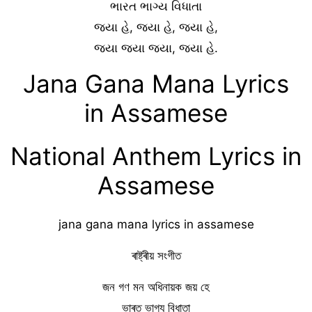
ભારત ભાગ્ય વિધાતા
જયા હે, જયા હે, જયા હે,
જયા જયા જયા, જયા હે.
Jana Gana Mana Lyrics
in Assamese
National Anthem Lyrics in
Assamese
jana gana mana lyrics in assamese
ৰাষ্ট্ৰীয় সংগীত
জন গণ মন অধিনায়ক জয় হে
ভাৰত ভাগ্য বিধাতা