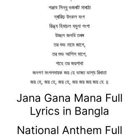
পঞ্জাব সিন্ধু গুজৰাট মাৰাঠা
দ্ৰাৱিড় উৎকল বংগ
ৱিন্ধ্য হিমাচল যমুনা গংগা
উচ্ছল জলধি তৰঙ্গ
তৱ শুভ নামে জাগে,
তৱ শুভ আশিস মাগে,
গাহে তৱ জয়গাথা
জনগণ মংগলদায়ক জয় হে ভাৰত ভাগ্য ৱিধাতা
জয় হে, জয় হে, জয় হে, জয় জয় জয় জয় হে ॥
Jana Gana Mana Full
Lyrics in Bangla
National Anthem Full