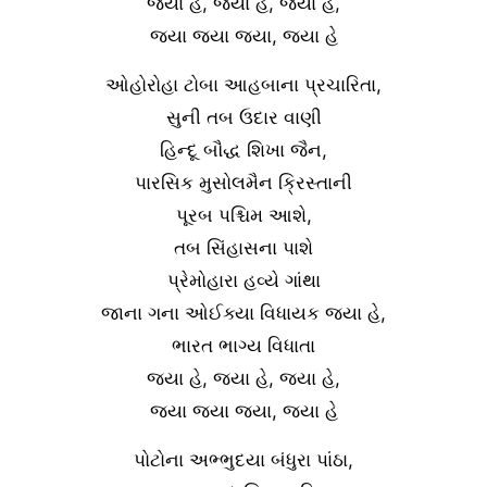
જયા હે, જયા હે, જયા હે,
જયા જયા જયા, જયા હે
ઓહોરોહા ટોબા આહબાના પ્રચારિતા,
સુની તબ ઉદાર વાણી
હિન્દૂ બૌદ્ધ શિખા જૈન,
પારસિક મુસોલમૈન ક્રિસ્તાની
પૂરબ પશ્ચિમ આશે,
તબ સિંહાસના પાશે
પ્રેમોહારા હવ્યે ગાંથા
જાના ગના ઓઈક્યા વિધાયક જયા હે,
ભારત ભાગ્ય વિધાતા
જયા હે, જયા હે, જયા હે,
જયા જયા જયા, જયા હે
પોટોના અભ્ભુદયા બંધુરા પાંઠા,