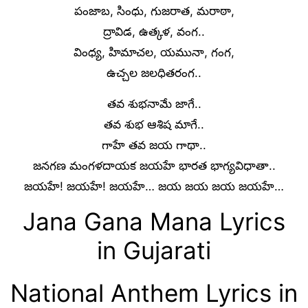
పంజాబ, సింధు, గుజరాత, మరాఠా,
ద్రావిడ, ఉత్కళ, వంగ..
వింధ్య, హిమాచల, యమునా, గంగ,
ఉచ్చల జలధితరంగ..
తవ శుభనామే జాగే..
తవ శుభ ఆశిష మాగే..
గాహే తవ జయ గాథా..
జనగణ మంగళదాయక జయహే భారత భాగ్యవిధాతా..
జయహే! జయహే! జయహే… జయ జయ జయ జయహే…
Jana Gana Mana Lyrics
in Gujarati
National Anthem Lyrics in