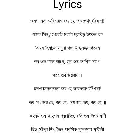
Lyrics
জনগণমন-অধিনায়ক জয় হে ভারতভাগ্যবিধাতা!
পঞ্জাব সিন্ধু গুজরাট মরাঠা দ্রাবিড় উৎকল বঙ্গ
বিন্ধ্য হিমাচল যমুনা গঙ্গা উচ্ছলজলধিতরঙ্গ
তব শুভ নামে জাগে, তব শুভ আশিস মাগে,
গাহে তব জয়গাথা।
জনগণমঙ্গলদায়ক জয় হে ভারতভাগ্যবিধাতা!
জয় হে, জয় হে, জয় হে, জয় জয় জয়, জয় হে ॥
অহরহ তব আহ্বান প্রচারিত, শুনি তব উদার বাণী
হিন্দু বৌদ্ধ শিখ জৈন পারসিক মুসলমান খৃস্টানী