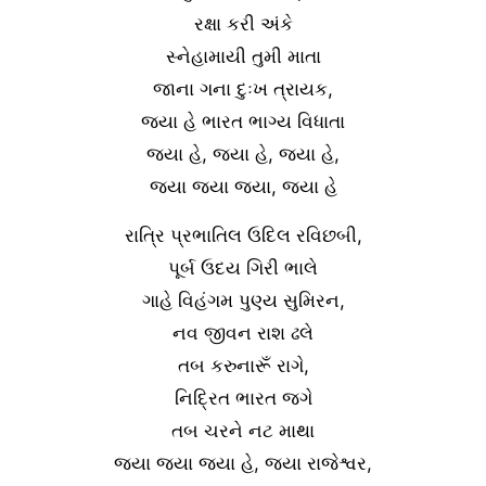
રક્ષા કરી અંકે
સ્નેહામાયી તુમી માતા
જાના ગના દુઃખ ત્રાયક,
જયા હે ભારત ભાગ્ય વિધાતા
જયા હે, જયા હે, જયા હે,
જયા જયા જયા, જયા હે
રાત્રિ પ્રભાતિલ ઉદિલ રવિછબી,
પૂર્બ ઉદય ગિરી ભાલે
ગાહે વિહંગમ પુણ્ય સુમિરન,
નવ જીવન રાશ ઢલે
તબ કરુનારૂઁ રાગે,
નિદ્રિત ભારત જગે
તબ ચરને નટ માથા
જયા જયા જયા હે, જયા રાજેશ્વર,