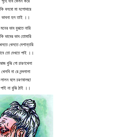
গৃহে যাব কেমন করে
কি বলবো মা যশোদারে
ভাবনা হল তাই ।।
মনের ভাব বুঝতে নারি
কি ভাবের ভাব তোমারি
েলতে খেলতে দেশান্তরি
াবে তো দেখতে পাই ।।
আজ বুঝি গো চারণখেলা
খেলবি না রে নন্দলালা
লালন বলে চরণবালছা
পাই না বুঝি ঠাই ।।