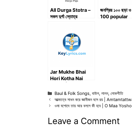
All Durga Stotra –
জনপ্রিয় ১০০ ছড়া ও 
সকল দুর্গা স্তোত্র
100 popular
rhymes and
poems
Jar Mukhe Bhai
Hori Kotha Nai
Lyrics | যার মুখে ভাই হরি
কথা নাই Lyrics
Categories
Baul & Folk Songs
,
বাউল
,
লালন
,
লোকগীতি
আত্মতত্ব সাধন করে জ্ঞানীজন বসে রয় | Amtam
ওমা যশোদে তায় আর বললে কী হবে | O Maa Yoshod
Leave a Comment