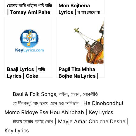
তোমায় আমি পাইতে পারি বাজি
Mon Bojhena
| Tomay Ami Paite
Lyrics | ও মন বোঝে না
Pari Baji | Key
Lyrics | Chirodini
Lyrics
Tumi Je Amar 2
Baaji Lyrics | বাজি
Pagli Tita Mitha
Lyrics | Coke
Bojhe Na Lyrics |
Studio Bangla
পাগলী তিতা মিঠা বোঝে না |
Akash Islam |
Categories
Baul & Folk Songs
,
বাউল
,
লালন
,
লোকগীতি
Sourov Islam
হে দীনবন্ধু! মম হৃদয়ে এসে হও আবির্ভাব | He Dinobondhu!
Momo Ridoye Ese Hou Abirbhab | Key Lyrics
মায়যে আমার চলছে দেশে | Mayje Amar Cholche Deshe |
Key Lyrics