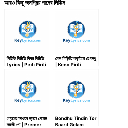
আরও কিছু জনপ্রিয় গানের লিরিক্স
w
e
k
i
d
t
e
i
b
e
l
i
s
g
t
o
d
t
A
r
t
o
I
p
a
e
k
n
p
m
r
)
পিরিতি পিরিতি বিষম পিরিতি
কেন পিড়িতি বাড়াইলা রে বন্ধু
Lyrics | Piriti Piriti
| Keno Piriti
Bishom Piriti
Barailare Bondhu |
Lyrics
শাহ আব্দুল করিম
প্রেমের আগুনে জ্বলে গেলাম
Bondhu Tindin Tor
সজনী গো | Premer
Baarit Gelam