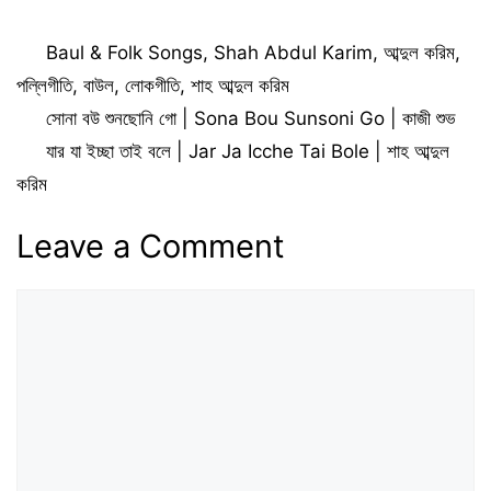
Agune Jole Gelam
Lyrics | বন্ধু তিন দিন
Sojoni Go | Key
তোর বাড়িত গেলাম
Categories
Baul & Folk Songs
,
Shah Abdul Karim
,
আব্দুল করিম
,
Lyrics
পল্লিগীতি
,
বাউল
,
লোকগীতি
,
শাহ আব্দুল করিম
সোনা বউ শুনছোনি গো | Sona Bou Sunsoni Go | কাজী শুভ
যার যা ইচ্ছা তাই বলে | Jar Ja Icche Tai Bole | শাহ আব্দুল
করিম
Leave a Comment
Comment