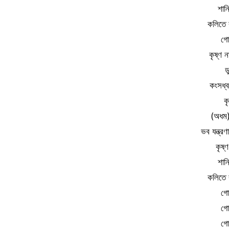
শান
কলিতে ক
গো
কৃষ্ণ 
ড
কংসধ্বজ
ক
(অধম) 
ভব যন্ত্র
কৃষ্
শান
কলিতে ক
গো
গো
গো