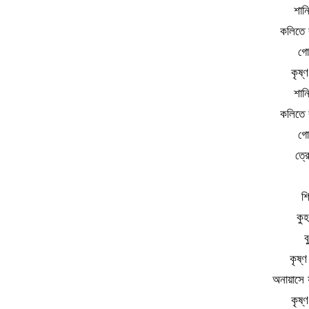
শান
কলিতে ক
গো
কৃষ্
শান
কলিতে ক
গো
ত্র
শ
কুহ
ব
কৃষ্
অনায়াসে
কৃষ্