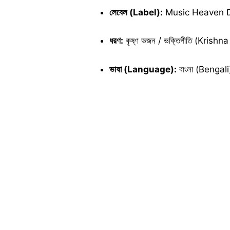
লেবেল (Label):
Music Heaven D
ধরণ:
কৃষ্ণ ভজন / ভক্তিগীতি (Kris
ভাষা (Language):
বাংলা (Bengali