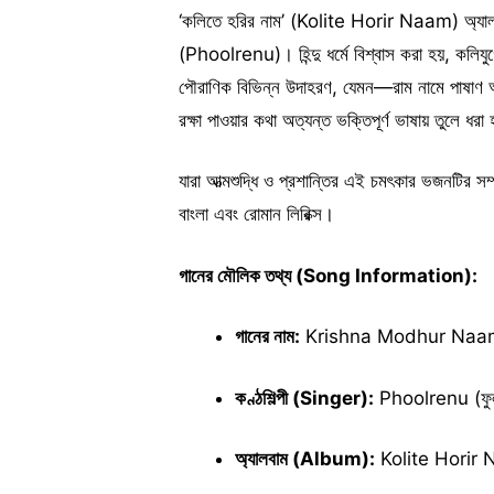
‘কলিতে হরির নাম’ (Kolite Horir Naam) অ্যা
(Phoolrenu)। হিন্দু ধর্মে বিশ্বাস করা হয়, কলি
পৌরাণিক বিভিন্ন উদাহরণ, যেমন—রাম নামে পাষাণ অহ
রক্ষা পাওয়ার কথা অত্যন্ত ভক্তিপূর্ণ ভাষায় তুলে ধর
যারা আত্মশুদ্ধি ও প্রশান্তির এই চমৎকার ভজনটির সম
বাংলা এবং রোমান লিরিক্স।
গানের মৌলিক তথ্য (Song Information):
গানের নাম:
Krishna Modhur Naam (ক
কণ্ঠশিল্পী (Singer):
Phoolrenu (ফুল
অ্যালবাম (Album):
Kolite Horir N