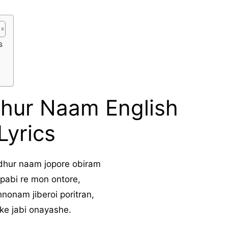
s
hur Naam English
Lyrics
dhur naam jopore obiram
 pabi re mon ontore,
shnonam jiberoi poritran,
ke jabi onayashe.