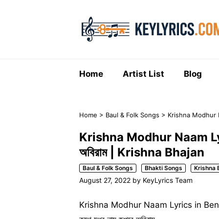
Skip
to
content
Home
Artist List
Blog
Home
>
Baul & Folk Songs
>
Krishna Modhur Naa
Krishna Modhur Naam Lyrics
অবিরাম | Krishna Bhajan
Baul & Folk Songs
Bhakti Songs
Krishna 
August 27, 2022
by
KeyLyrics Team
Krishna Modhur Naam Lyrics in Ben