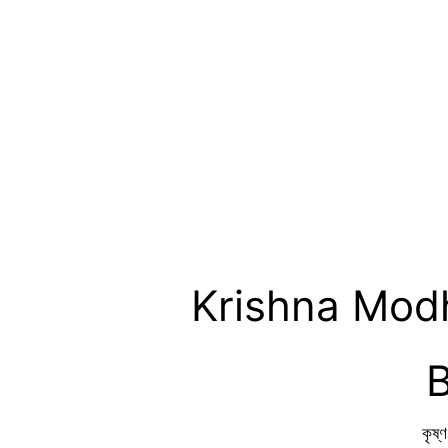
Krishna Modh
B
কৃষ্