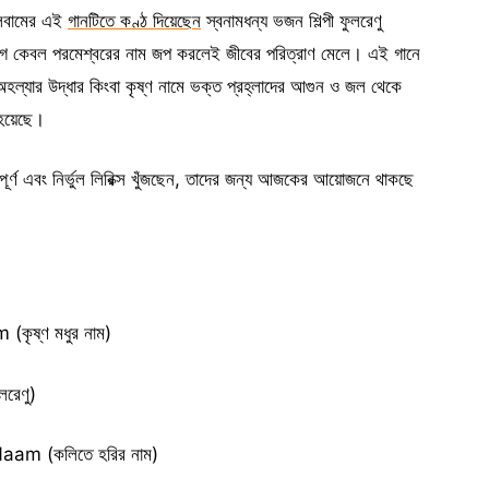
লবামের এই
গানটিতে কণ্ঠ দিয়েছেন
স্বনামধন্য ভজন শিল্পী ফুলরেণু
যুগে কেবল পরমেশ্বরের নাম জপ করলেই জীবের পরিত্রাণ মেলে। এই গানে
ল্যার উদ্ধার কিংবা কৃষ্ণ নামে ভক্ত প্রহ্লাদের আগুন ও জল থেকে
া হয়েছে।
্পূর্ণ এবং নির্ভুল লিরিক্স খুঁজছেন, তাদের জন্য আজকের আয়োজনে থাকছে
ৃষ্ণ মধুর নাম)
রেণু)
aam (কলিতে হরির নাম)