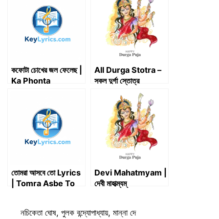
t
o
I
p
a
e
k
n
p
m
r
)
কফোটা চোখের জল ফেলেছ |
All Durga Stotra –
Ka Phonta
সকল দুর্গা স্তোত্র
Chokher Jal
Phelechho | Lyrics
তোমরা আসবে তো Lyrics
Devi Mahatmyam |
| Tomra Asbe To
দেবী মাহাত্ম্যম্
Lyrics
Categories
নচিকেতা ঘোষ
,
পুলক বন্দ্যোপাধ্যায়
,
মান্না দে