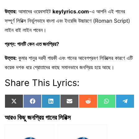
উত্তর:
আমাদের ওয়েবসাইট
keylyrics.com
-এ আপনি এই গানের
সম্পূর্ণ লিরিক্স নির্ভুলভাবে বাংলা এবং ইংরেজি উচ্চারণে (Roman Script)
লাইন বাই লাইন পাবেন।
প্রশ্ন: গানটি কেন এত জনপ্রিয়?
উত্তর:
কুমার শানুর দরদী গায়কী এবং গানের আবেগপ্রবণ লিরিক্সের কারণে এটি
কয়েক দশক ধরে শ্রোতাদের কাছে সমানভাবে জনপ্রিয় হয়ে আছে।
Share This Lyrics:
Share
Share
Share
Share
Share
Share
Shar
X
F
L
E
R
W
T
on
on
on
on
on
on
on
(
a
i
m
e
h
e
T
c
n
a
d
a
l
আরও কিছু জনপ্রিয় গানের লিরিক্স
w
e
k
i
d
t
e
i
b
e
l
i
s
g
t
o
d
t
A
r
t
o
I
p
a