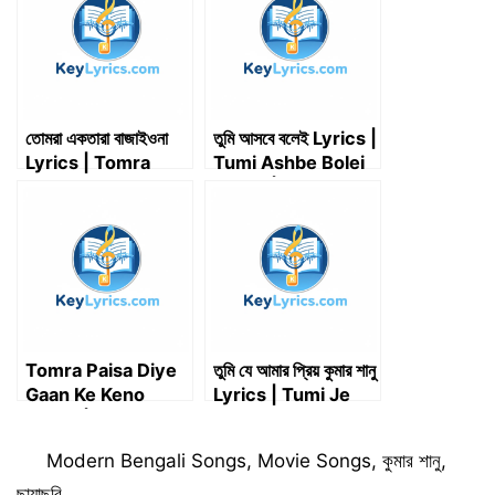
e
k
n
p
m
r
)
তোমরা একতারা বাজাইওনা
তুমি আসবে বলেই Lyrics |
Lyrics | Tomra
Tumi Ashbe Bolei
Ektara Bajaio Na
Lyrics | নচিকেতা চক্রবর্তী
Lyrics
| Lyrics
Tomra Paisa Diye
তুমি যে আমার প্রিয় কুমার শানু
Gaan Ke Keno
Lyrics | Tumi Je
Lyrics | তোমরা পয়সা
Amar Priyo Kumar
দিয়ে গানকে কেনো
Sanu Lyrics
Categories
Modern Bengali Songs
,
Movie Songs
,
কুমার শানু
,
ছায়াছবি