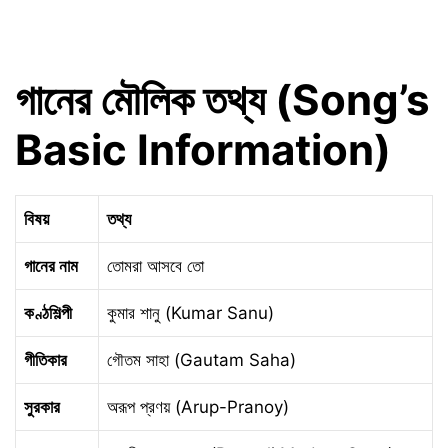
গানের মৌলিক তথ্য (Song’s
Basic Information)
বিষয়
তথ্য
গানের নাম
তোমরা আসবে তো
কণ্ঠশিল্পী
কুমার শানু (Kumar Sanu)
গীতিকার
গৌতম সাহা (Gautam Saha)
সুরকার
অরূপ প্রণয় (Arup-Pranoy)