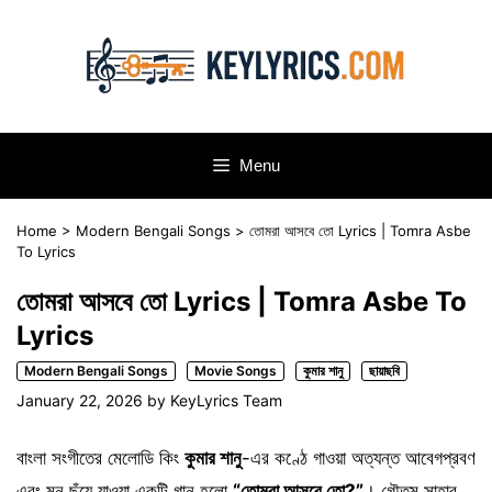
Skip
to
content
Menu
Home
>
Modern Bengali Songs
>
তোমরা আসবে তো Lyrics | Tomra Asbe
To Lyrics
তোমরা আসবে তো Lyrics | Tomra Asbe To
Lyrics
Modern Bengali Songs
Movie Songs
কুমার শানু
ছায়াছবি
January 22, 2026
by
KeyLyrics Team
বাংলা সংগীতের মেলোডি কিং
কুমার শানু
-এর কণ্ঠে গাওয়া অত্যন্ত আবেগপ্রবণ
এবং মন ছুঁয়ে যাওয়া একটি গান হলো
“তোমরা আসবে তো?”
। গৌতম সাহার