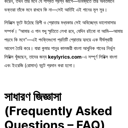
করেন, তখন তাঁর মনে যে শাশ্বত প্রশ্ন জাগে—ভবিষ্যতে তাঁর অবর্তমানে
ভক্তরা তাঁকে মনে রাখবে কি না—সেই আর্তিই এই গানের মূল সুর।
লিরিক্সে ফুটে উঠেছে শিল্পী ও শ্রোতার মধ্যকার সেই অবিচ্ছেদ্য ভালোবাসার
সম্পর্ক। “আমার এ গান শুধু স্মৃতিতে লেখা রবে, যেদিন রইবো না আমি—আমায়
পড়বে কি মনে”—এই পংক্তিগুলো প্রতিটি শ্রোতার হৃদয়ে এক দীর্ঘস্থায়ী
আবেশ তৈরি করে। যারা কুমার শানুর কালজয়ী বাংলা আধুনিক গানের নির্ভুল
লিরিক্স খুঁজছেন, তাদের জন্য
keylyrics.com
-এ সম্পূর্ণ লিরিক্স বাংলা
এবং ইংরেজি (রোমান) ফন্টে প্রদান করা হলো।
সাধারণ জিজ্ঞাসা
(Frequently Asked
Questions – FAQ)