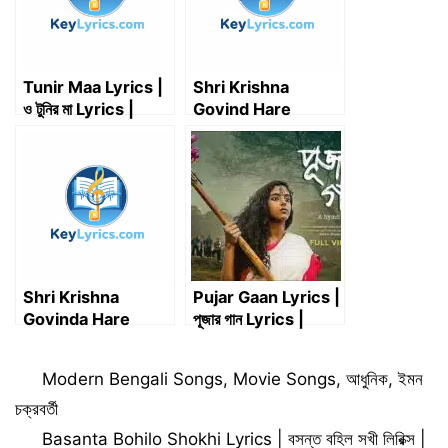
)
Tunir Maa Lyrics |
Shri Krishna
ও টুনির মা Lyrics |
Govind Hare
Viral Dj Song
Murari Lyrics | श्री
कृष्ण गोविंद हरे मुरारे
Lyrics | শ্রীকৃষ্ণ গোবিন্দ
হরে মুরারি Lyrics
Shri Krishna
Pujar Gaan Lyrics |
Govinda Hare
পূজার গান Lyrics |
Murari Lyrics |
Hooligaanism –
শ্রীকৃষ্ণ গোবিন্দ হরে মুরারি
হুলিগানইজম
Categories
Modern Bengali Songs
,
Movie Songs
,
আধুনিক
,
ইমন
চক্রবর্তী
Basanta Bohilo Shokhi Lyrics | বসন্ত বহিল সখী লিরিক্স |