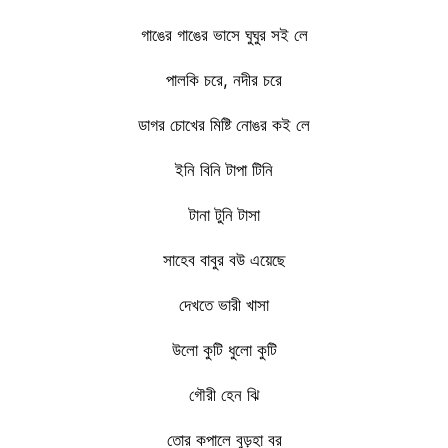
গাঙের গাঙের ভাসে ঘুঘুর সই লে
পালকি চরে, নদীর চরে
ডাগর চোখের মিষ্টি নোঙর কই লে
ইনি বিনি টাপা টিনি
টানা টুনি টাসা
সাহেব বাবুর বউ এয়েছে
দেখতে ভারী খাসা
উলো কুটি ধুলো কুটি
গৌরী হেন ঝি
তোর কপালে বুড়হা বর