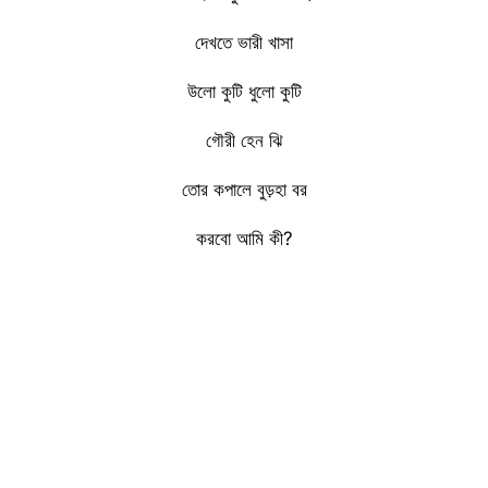
দেখতে ভারী খাসা
উলো কুটি ধুলো কুটি
গৌরী হেন ঝি
তোর কপালে বুড়হা বর
করবো আমি কী?