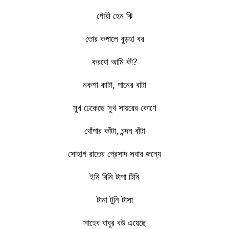
গৌরী হেন ঝি
তোর কপালে বুড়হা বর
করবো আমি কী?
নকশা কাটা, পানের বাটা
মুখ ঢেকেছে সুখ সায়রের কোণে
খোঁপার কাঁটা, চন্দন বাঁটা
সোহাগ রাতের প্রেসাদ সবার জন্যে
ইনি বিনি টাপা টিনি
টানা টুনি টাসা
সাহেব বাবুর বউ এয়েছে