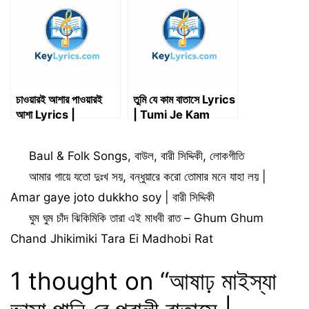
Batase Lyrics |
Song
KeyLyrics
চাওয়ারই আশার পাওয়ারই
তুমি যে কাম বাতাসে Lyrics
আশা Lyrics |
| Tumi Je Kam
Chawari Ashar
Batase Lyrics
Pawari Asha Lyrics
Categories
Baul & Folk Songs
,
বাউল
,
বারী সিদ্দিকী
,
লোকগীতি
আমার গায়ে যতো দুঃখ সয়, বন্ধুয়ারে করো তোমার মনে যাহা লয় |
Amar gaye joto dukkho soy | বারী সিদ্দিকী
ঘুম ঘুম চাঁদ ঝিকিমিকি তারা এই মাধবী রাত – Ghum Ghum
Chand Jhikimiki Tara Ei Madhobi Rat
1 thought on “আষাঢ় মাইস্যা