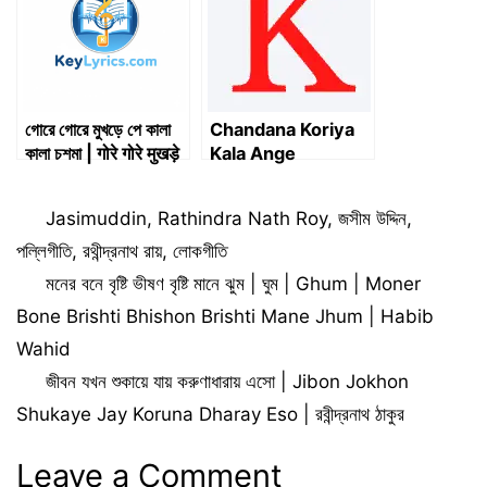
গোরে গোরে মুখড়ে পে কালা
Chandana Koriya
কালা চশমা | गोरे गोरे मुखड़े
Kala Ange
पे काला काला चश्मा |
Mekhechi Lyrcis |
Gore gore mukhde
চন্দন করিয়া কালা অঙ্গে মেখেছি
Categories
Jasimuddin
,
Rathindra Nath Roy
,
জসীম উদ্দিন
,
pe Kala kala
লিরিক্স
chasma | Key
পল্লিগীতি
,
রথীন্দ্রনাথ রায়
,
লোকগীতি
Lyrics
মনের বনে বৃষ্টি ভীষণ বৃষ্টি মানে ঝুম | ঘুম | Ghum | Moner
Bone Brishti Bhishon Brishti Mane Jhum | Habib
Wahid
জীবন যখন শুকায়ে যায় করুণাধারায় এসো | Jibon Jokhon
Shukaye Jay Koruna Dharay Eso | রবীন্দ্রনাথ ঠাকুর
Leave a Comment