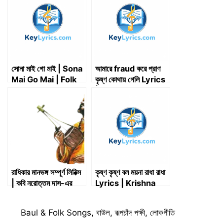
t
o
I
p
a
e
k
n
p
m
r
)
সোনা মাই গো মাই | Sona
আমারে fraud করে প্রাণ
Mai Go Mai | Folk
কৃষ্ণ কোথায় গেলি Lyrics
Song
| Aditi Munshi
রাধিকার মানভঙ্গ সম্পূর্ণ লিরিক্স
কৃষ্ণ কৃষ্ণ বল ময়না রাধা রাধা
| কবি নরোত্তম দাস-এর
Lyrics | Krishna
পদাবলী
Krishna Bol Moyna
Radha Radha
Categories
Baul & Folk Songs
,
বাউল
,
রূপচাঁদ পক্ষী
,
লোকগীতি
Lyrics