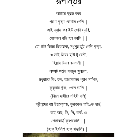
রূপান্তর
আমারে ফ্রড করে
প্রাণ কৃষ্ণ কোথায় গেলি |
আই য়্যাম ফর ইউ ভেরি স্যরি,
গোলডন বডি হল কালি ||
হো মাই ডিয়র ডিয়রেস্ট, মধুপুর তুই গেলি কৃষ্ণ,
ও মাই ডিয়র হাউ টু রেস্ট,
হিয়ার ডিয়র বনমালী |
লম্পট শঠের ফরচুন খুললো,
মথুরাতে কিং হল, আংকেলের প্রাণ নাশিল,
কুবুজার কুঁজ, পেলে ডালি |
(নিলে দাসীরে মহিষী বলি)
শ্রীনন্দের বয় ইয়ংল্যাড, কুরুকেড মাইণ্ড হার্ড,
রহে আর, সি, সি, বার্ড, এ
পেলাকার্ড্ কৃষ্ণকেলি ||
(হাফ্ ইংলিশ হাফ্ বাঙালি) ||