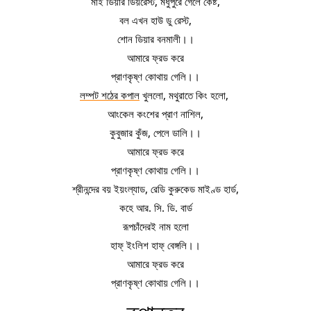
মাই ডিয়ার ডিয়রেস্ট, মধুপুরে গেলে কেষ্ট,
বল এখন হাউ ডু রেস্ট,
শোন ডিয়ার বনমালী।।
আমারে ফ্রড করে
প্রাণকৃষ্ণ কোথায় গেলি।।
লম্পট শঠের কপাল
 খুললো, 
মথুরাতে কিং হলো, 
আংকেল কংশের প্রাণ নাশিল,
কুবুজার কুঁজ, পেলে ডালি।।
আমারে ফ্রড করে
প্রাণকৃষ্ণ কোথায় গেলি।।
শ্রীনন্দের বয় ইয়ংল্যাড, রেডি কুরুকেড মাইণ্ড হার্ড,
কহে আর. সি. ডি. বার্ড
রূপচাঁদেরই নাম হলো
হাফ্ ইংলিশ হাফ্ বেঙ্গলি।।
আমারে ফ্রড করে
প্রাণকৃষ্ণ কোথায় গেলি।।