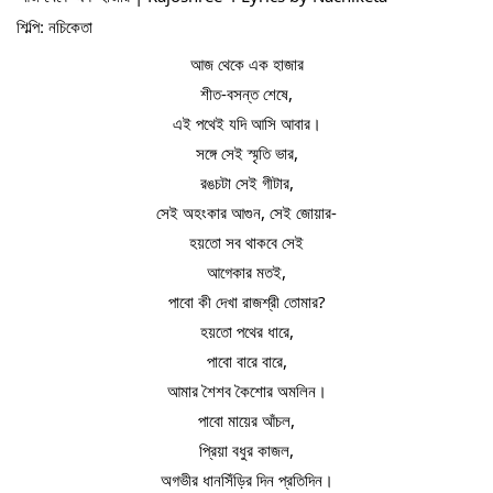
শিল্পি: নচিকেতা
আজ থেকে এক হাজার
শীত-বসন্ত শেষে,
এই পথেই যদি আসি আবার।
সঙ্গে সেই স্মৃতি ভার,
রঙচটা সেই গীটার,
সেই অহংকার আগুন, সেই জোয়ার-
হয়তো সব থাকবে সেই
আগেকার মতই,
পাবো কী দেখা রাজশ্রী তোমার?
হয়তো পথের ধারে,
পাবো বারে বারে,
আমার শৈশব কৈশোর অমলিন।
পাবো মায়ের আঁচল,
প্রিয়া বধুর কাজল,
অগভীর ধানসিঁড়ির দিন প্রতিদিন।