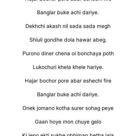
Banglar buke achi dariye.
Dekhchi akash nil sada sada megh
Shiuli gondhe dola hawar abeg.
Purono diner chena oi bonchaya poth
Lukochuri khela khele hariye.
Hajar bochor pore abar eshechi fire
Banglar buke achi dariye.
Onek jomano kotha surer sohag peye
Gaan hoye mon chuye gelo
Ki jeno ekti sukhe obhiman betha jala