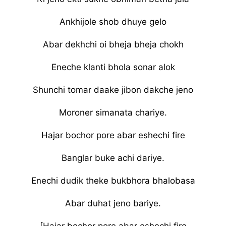
Ankhijole shob dhuye gelo
Abar dekhchi oi bheja bheja chokh
Eneche klanti bhola sonar alok
Shunchi tomar daake jibon dakche jeno
Moroner simanata chariye.
Hajar bochor pore abar eshechi fire
Banglar buke achi dariye.
Enechi dudik theke bukbhora bhalobasa
Abar duhat jeno bariye.
[Hajar bochor pore abar eshechi fire