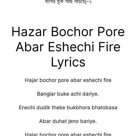
বাংলার বুকে আছি দাঁড়িয়ে]-২
Hazar Bochor Pore
Abar Eshechi Fire
Lyrics
Hajar bochor pore abar eshechi fire
Banglar buke achi dariye.
Enechi dudik theke bukbhora bhalobasa
Abar duhat jeno bariye.
Hajar bochor pore abar eshechi fire