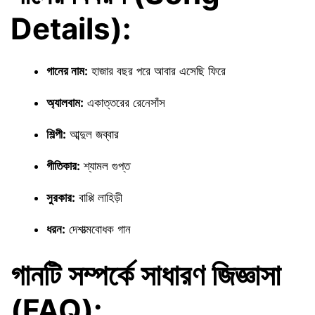
Details):
গানের নাম:
হাজার বছর পরে আবার এসেছি ফিরে
অ্যালবাম:
একাত্তরের রেনেসাঁস
শিল্পী:
আব্দুল জব্বার
গীতিকার:
শ্যামল গুপ্ত
সুরকার:
বাপ্পি লাহিড়ী
ধরন:
দেশাত্মবোধক গান
গানটি সম্পর্কে সাধারণ জিজ্ঞাসা
(FAQ):