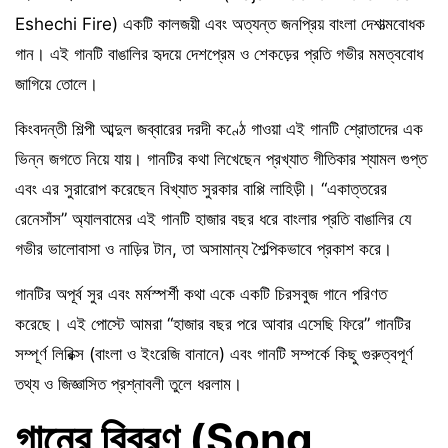
Eshechi Fire) একটি কালজয়ী এবং অত্যন্ত জনপ্রিয় বাংলা দেশাত্মবোধক
গান। এই গানটি বাঙালির হৃদয়ে দেশপ্রেম ও শেকড়ের প্রতি গভীর মমত্ববোধ
জাগিয়ে তোলে।
কিংবদন্তী শিল্পী আব্দুল জব্বারের দরদী কণ্ঠে গাওয়া এই গানটি শ্রোতাদের এক
ভিন্ন জগতে নিয়ে যায়। গানটির কথা লিখেছেন প্রখ্যাত গীতিকার শ্যামল গুপ্ত
এবং এর সুরারোপ করেছেন বিখ্যাত সুরকার বাপ্পি লাহিড়ী। “একাত্তরের
রেনেসাঁস” অ্যালবামের এই গানটি হাজার বছর ধরে বাংলার প্রতি বাঙালির যে
গভীর ভালোবাসা ও নাড়ির টান, তা অসামান্য শৈল্পিকভাবে প্রকাশ করে।
গানটির অপূর্ব সুর এবং মর্মস্পর্শী কথা একে একটি চিরসবুজ গানে পরিণত
করেছে। এই পোস্টে আমরা “হাজার বছর পরে আবার এসেছি ফিরে” গানটির
সম্পূর্ণ লিরিক্স (বাংলা ও ইংরেজি বানানে) এবং গানটি সম্পর্কে কিছু গুরুত্বপূর্ণ
তথ্য ও জিজ্ঞাসিত প্রশ্নাবলী তুলে ধরলাম।
গানের বিবরণ (Song