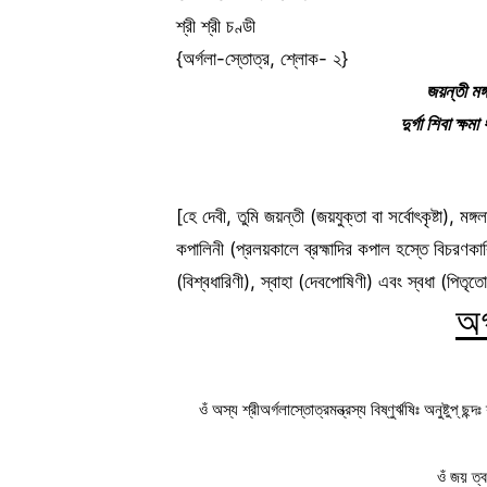
শ্রী শ্রী চণ্ডী
{অর্গলা-স্তোত্র, শ্লোক- ২}
জয়ন্তী মঙ
দুর্গা শিবা ক্ষ
[হে দেবী, তুমি জয়ন্তী (জয়যুক্তা বা সর্বোৎকৃষ্টা), মঙ্গ
কপালিনী (প্রলয়কালে ব্রহ্মাদির কপাল হস্তে বিচরণকারিণী)
(বিশ্বধারিণী), স্বাহা (দেবপোষিণী) এবং স্বধা (পিতৃ
অর
ওঁ অস্য শ্রীঅর্গলাস্তোত্রমন্ত্রস্য বিষ্ণুর্ঋষিঃ অনুষ্টুপ্ ছন
ওঁ জয় ত্ব