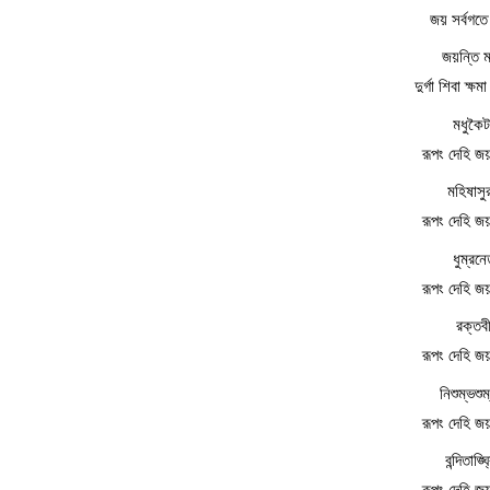
জয় সর্বগতে
জয়ন্তি ম
দুর্গা শিবা ক্
মধুকৈট
রূপং দেহি জ
মহিষাসু
রূপং দেহি জ
ধুম্রনে
রূপং দেহি জ
রক্তবী
রূপং দেহি জ
নিশুম্ভশু
রূপং দেহি জ
বন্দিতাঙ্
রূপং দেহি জ