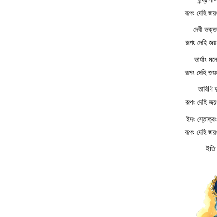
রূপং দেহি জ
দেবী ভক্ত
রূপং দেহি জ
ভার্যাং মন
রূপং দেহি জ
তারিণি 
রূপং দেহি জ
ইদং স্তোত্রং
রূপং দেহি জ
ইতি 