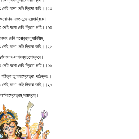
য়ং দেহি যশো দেহি দ্বিষো জহি।।২৩
জনোদ্দাম-দত্তানন্দোদয়েঽম্বিকে।
য়ং দেহি যশো দেহি দ্বিষো জহি।।২৪
োরমাং দেহি মনোবৃত্ত্যনুসারিণীম্।
য়ং দেহি যশো দেহি দ্বিষো জহি।।২৫
দুর্গসংসার-সাগরস্যাচলোদ্ভবে।
য়ং দেহি যশো দেহি দ্বিষো জহি।।২৬
 পঠিত্বা তু মহাস্তোত্রং পঠেন্নরঃ।
য়ং দেহি যশো দেহি দ্বিষো জহি।।২৭
অর্গলাস্তোত্রম্ সমাপ্তম্।