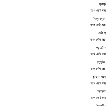
সুরাসু
রূপং দেহি জ
বিদ্যাবন্তং
রূপং দেহি জ
দেবী প্
রূপং দেহি জ
প্রচন্ডদ
রূপং দেহি জ
চতুর্ভুজ
রূপং দেহি জ
কৃষ্ণেন সংস্
রূপং দেহি জ
হিমাচল
রূপং দেহি জ
ইন্দ্রাণ