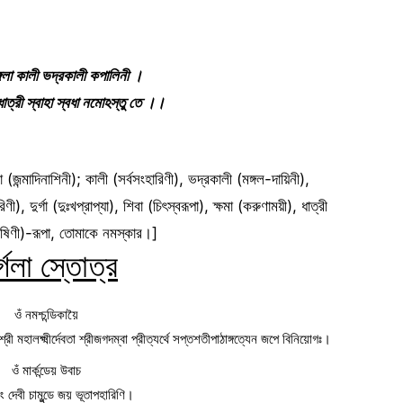
্গলা কালী ভদ্রকালী কপালিনী ।
মা ধাত্রী স্বাহা স্বধা নমোঽস্তু তে ।।
লা (জন্মাদিনাশিনী); কালী (সর্বসংহারিণী), ভদ্রকালী (মঙ্গল-দায়িনী),
, দুর্গা (দুঃখপ্রাপ্যা), শিবা (চিৎস্বরূপা), ক্ষমা (করুণাময়ী), ধাত্রী
তোষিণী)-রূপা, তোমাকে নমস্কার।]
্গলা স্তোত্র
ওঁ নমশ্চন্ডিকায়ৈ
্দঃ শ্রী মহালক্ষ্মীর্দেবতা শ্রীজগদম্বা প্রীত্যর্থে সপ্তশতীপাঠাঙ্গত্যেন জপে বিনিয়োগঃ।
ওঁ মার্কন্ডেয় উবাচ
ং দেবী চামুন্ডে জয় ভূতাপহারিণি।