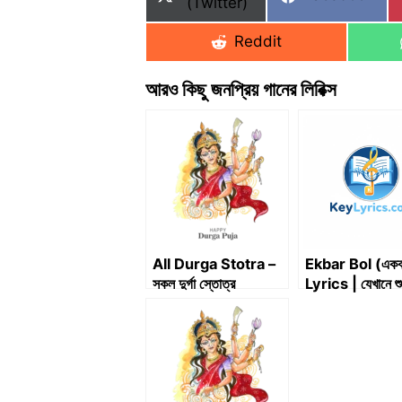
on
(Twitter)
on
Share
Reddit
on
আরও কিছু জনপ্রিয় গানের লিরিক্স
All Durga Stotra –
Ekbar Bol (একবা
সকল দুর্গা স্তোত্র
Lyrics | যেখানে শু
| Baishe Srab
Anupam Roy