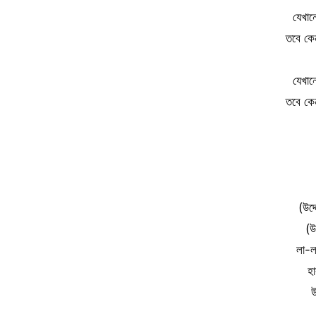
যেখা
তবে কেন
যেখা
তবে কেন
(উদ্
(উ
লা-ল
হ
উ