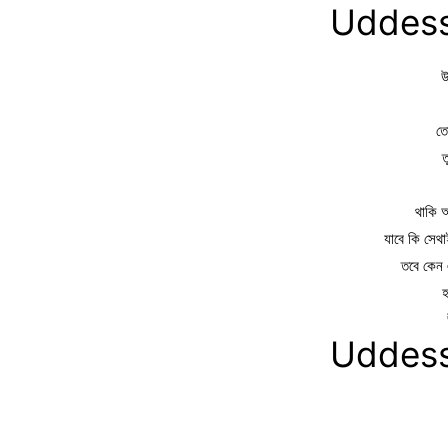
Uddess
উ
তো
ত
থাকি 
যাবে কি সেথ
তবে কেন 
হ
Uddess