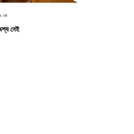
য নেই
শ্য নেই