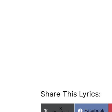
Share This Lyrics:
Share
X
Share
Facebook