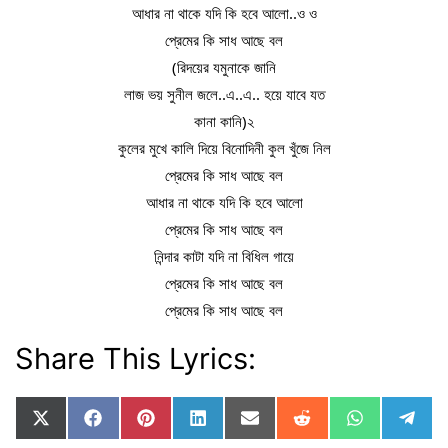
আধার না থাকে যদি কি হবে আলো..ও ও
প্রেমের কি সাধ আছে বল
(রিদয়ের যমুনাকে জানি
লাজ ভয় সুনীল জলে..এ..এ.. হয়ে যাবে যত
কানা কানি)২
কুলের মুখে কালি দিয়ে বিনোদিনী কুল খুঁজে নিল
প্রেমের কি সাধ আছে বল
আধার না থাকে যদি কি হবে আলো
প্রেমের কি সাধ আছে বল
নিন্দার কাটা যদি না বিধিল গায়ে
প্রেমের কি সাধ আছে বল
প্রেমের কি সাধ আছে বল
Share This Lyrics:
Share
Share
Share
Share
Share
Share
Share
Sha
X
F
P
L
E
R
W
T
on
on
on
on
on
on
on
on
(
a
i
i
m
e
h
e