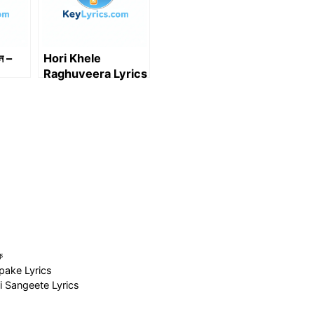
ে –
Hori Khele
Raghuveera Lyrics
| Baghban |
Amitabh
Bachchan, Hema
Malini
ক
ripake Lyrics
Kori Sangeete Lyrics