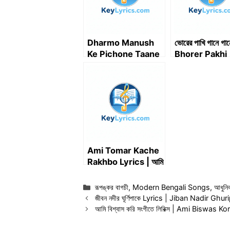
Dharmo Manush
ভোরের পাখি গানে গান
Ke Pichone Taane
Bhorer Pakhi
Lyrics | ধর্ম মানুষকে
Gaane Gaane
পেছনে টানে
Ami Tomar Kache
Rakhbo Lyrics | আমি
তোমার কাছে রাখবো
Categories
রূপঙ্কর বাগচী
,
Modern Bengali Songs
,
আধুনি
জীবন নদীর ঘূর্ণিপাকে Lyrics | Jiban Nadir Ghu
আমি বিশ্বাস করি সংগীতে লিরিক্স | Ami Biswas 