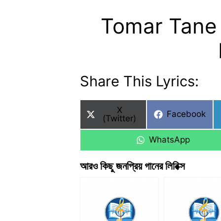
Tomar Tane 
Share This Lyrics:
Share
X
Share
Facebook
on
(Twitter)
on
Share
WhatsApp
on
আরও কিছু জনপ্রিয় গানের লিরিক্স