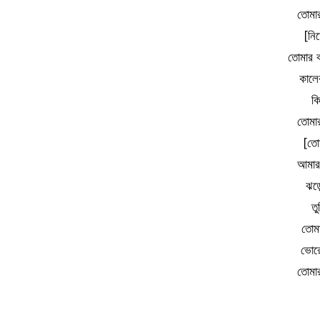
তোমার
[নিষ
তোমার ক
কালের
কি
তোমার
[তোম
আমার 
ঝড়
তু
তোমা
ভোরে
তোমার