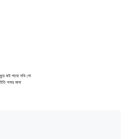
Pran Mor Jugol
Kishore Lyircs
ে কই পাবো সখি গো
তি গলার মালা