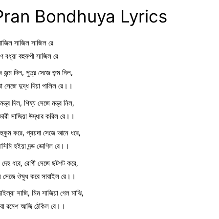
e Pran Bondhuya Lyrics
াজিল সাজিল সাজিল রে
াণ বধূয়া বহুরুপী সাজিল রে
 জন্ম দিল, পুত্র সেজে জন্ম নিল,
া সেজে দুদ্ধ দিয়া পালিল রে।।
মন্ত্র দিল, শিষ্য সেজে মন্ত্র নিল,
ডারী সাজিয়া উদ্ধার করিল রে।।
হুকুম করে, প্যয়দা সেজে আনে ধরে,
সিমি হইয়া দন্ড ভোগিল রে।।
 দেহ ধরে, রোগী সেজে ছটপট করে,
য সেজে ঔষুধ করে সারাইল রে।।
ইল্যা সাজি, মিম সাজিয়া গেল মাঝি,
ারা রমেশ আজি ঠেকিল রে।।