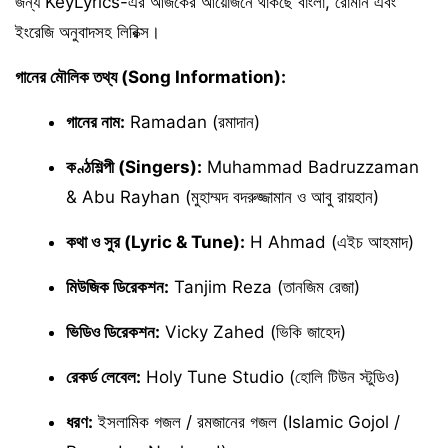
জন্য KeyLyrics-এর আজকের আয়োজনে থাকছে বাংলা, রোমান এবং
ইংরেজি অনুবাদসহ লিরিক্স।
গানের মৌলিক তথ্য (Song Information):
গানের নাম:
Ramadan (রমাদান)
কণ্ঠশিল্পী (Singers):
Muhammad Badruzzaman
& Abu Rayhan (মুহাম্মদ বদরুজ্জামান ও আবু রায়হান)
কথা ও সুর (Lyric & Tune):
H Ahmad (এইচ আহমাদ)
মিউজিক ডিরেকশন:
Tanjim Reza (তানজিম রেজা)
ভিডিও ডিরেকশন:
Vicky Zahed (ভিকি জাহেদ)
রেকর্ড লেবেল:
Holy Tune Studio (হোলি টিউন স্টুডিও)
ধরণ:
ইসলামিক গজল / রমজানের গজল (Islamic Gojol /