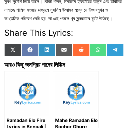
সুবর্ণ সুযোগ নিয়ে আসে। রোজা পালন, মসজিদে ইফতারের আনন্দ এবং তারাবির
নামাজে শামিল হওয়ার মাধ্যমে মুসলিম উম্মাহর মধ্যে যে উৎসবমুখর ও
আধ্যাত্মিক পরিবেশ তৈরি হয়, তা এই গজলে খুব সুন্দরভাবে ফুটে উঠেছে।
Share This Lyrics:
Share
Share
Share
Share
Share
Share
Shar
X
F
L
E
R
W
T
on
on
on
on
on
on
on
(
a
i
m
e
h
e
T
c
n
a
d
a
l
আরও কিছু জনপ্রিয় গানের লিরিক্স
w
e
k
i
d
t
e
i
b
e
l
i
s
g
t
o
d
t
A
r
t
o
I
p
a
e
k
n
p
m
r
)
Ramadan Elo Fire
Mahe Ramadan Elo
Lyrics in Bengali |
Bochor Ghure