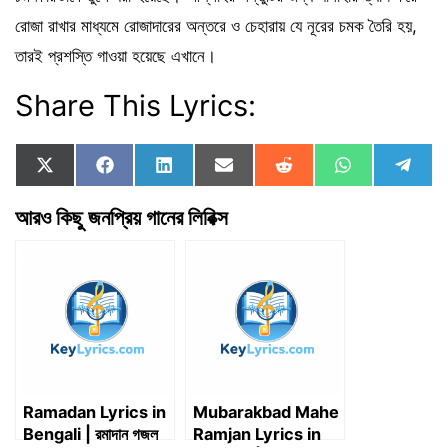
রোজা রাখার মাধ্যমে রোজাদারের অন্তরে ও চেহারায় যে নূরের চমক তৈরি হয়,
তারই প্রশস্তি গাওয়া হয়েছে এখানে।
Share This Lyrics:
Share
Share
Share
Share
Share
Share
Shar
X
F
L
E
R
W
T
on
on
on
on
on
on
on
(
a
i
m
e
h
e
T
c
n
a
d
a
l
আরও কিছু জনপ্রিয় গানের লিরিক্স
w
e
k
i
d
t
e
i
b
e
l
i
s
g
t
o
d
t
A
r
t
o
I
p
a
e
k
n
p
m
r
)
Ramadan Lyrics in
Mubarakbad Mahe
Bengali | রমাদান গজল
Ramjan Lyrics in