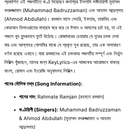
প্রকাশিত এই গজলটিতে কণ্ঠ দিয়েছেন জনপ্রিয় ইসলামি সঙ্গীতশিল্পী মুহাম্মদ
বদরুজ্জামান (Muhammad Badruzzaman) এবং আহমদ আব্দুল্লাহ
(Ahmod Abdullah)। রমজান মাসে সেহরি, ইফতার, তারাবিহ এবং
কোরআন তিলাওয়াতের মাধ্যমে ঘরে ঘরে যে ঈমান ও আমলের চর্চা হয়, তা এই
গজলে খুব সুন্দরভাবে ফুটে উঠেছে। রোজাদারের চেহারায় যে নূরের চমক দেখা
যায় এবং আল্লাহর গোলামির মাঝে যে প্রকৃত সুখ রয়েছে, তার এক অসাধারণ
বর্ণনা রয়েছে এখানে। যারা রমজানের এই চমৎকার গজলটির সম্পূর্ণ এবং নির্ভুল
লিরিক্স খুঁজছেন, তাদের জন্য KeyLyrics-এর আজকের আয়োজনে থাকছে
বাংলা, রোমান এবং ইংরেজি অনুবাদসহ লিরিক্স।
গানের মৌলিক তথ্য (Song Information):
গানের নাম:
Rahmate Ramjan (রহমতে রমজান)
কণ্ঠশিল্পী (Singers):
Muhammad Badruzzaman
& Ahmod Abdullah (মুহাম্মদ বদরুজ্জামান ও আহমদ
আব্দুল্লাহ)