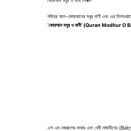
কোরআন মধুর ও বানী লিরিক্স
পবিত্র আল-কোরআনের মধুর বাণী এবং এর তিলাওয়া
‘কোরআন মধুর ও বানী’ (Quran Modhur O 
এস এম নজরুলের কথায় এবং বেবী নাজনীনের (Baby 