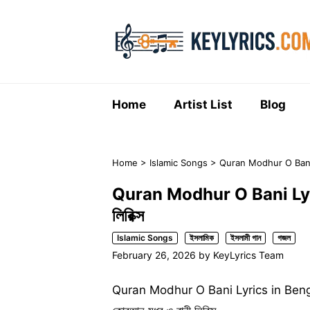
Skip
to
content
Home
Artist List
Blog
Home
>
Islamic Songs
>
Quran Modhur O Bani Lyr
Quran Modhur O Bani Lyric
লিরিক্স
Islamic Songs
ইসলামিক
ইসলামী গান
গজল
February 26, 2026
by
KeyLyrics Team
Quran Modhur O Bani Lyrics in Beng