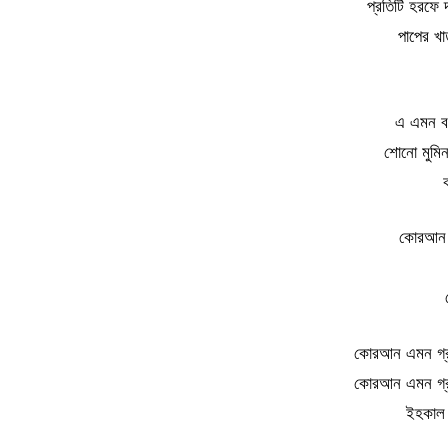
প্রতিটি হরফে
পাপের খা
এ এমন বর
শোনো মুমি
ক
কোরআন ম
কোরআন এমন গ্রন্
কোরআন এমন গ্রন্
ইহকাল