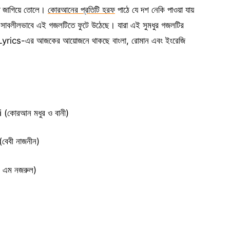
তি জাগিয়ে তোলে।
কোরআনের প্রতিটি হরফ
পাঠে যে দশ নেকি পাওয়া যায়
ন্ত সাবলীলভাবে এই গজলটিতে ফুটে উঠেছে। যারা এই সুমধুর গজলটির
ন্য KeyLyrics-এর আজকের আয়োজনে থাকছে বাংলা, রোমান এবং ইংরেজি
োরআন মধুর ও বানী)
েবী নাজনীন)
এম নজরুল)