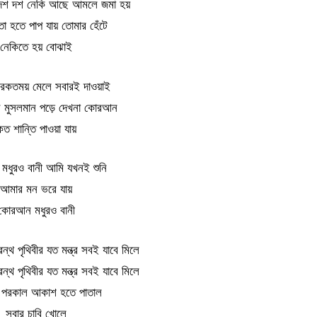
 দশ দশ নেকি আছে আমলে জমা হয়
তা হতে পাপ যায় তোমার হেঁটে
নেকিতে হয় বোঝাই
কতময় মেলে সবারই দাওয়াই
ন মুসলমান পড়ে দেখনা কোরআন
ত শান্তি পাওয়া যায়
ধুরও বানী আমি যখনই শুনি
আমার মন ভরে যায়
কোরআন মধুরও বানী
থ পৃথিবীর যত মন্ত্র সবই যাবে মিলে
থ পৃথিবীর যত মন্ত্র সবই যাবে মিলে
 পরকাল আকাশ হতে পাতাল
সবার চাবি খোলে