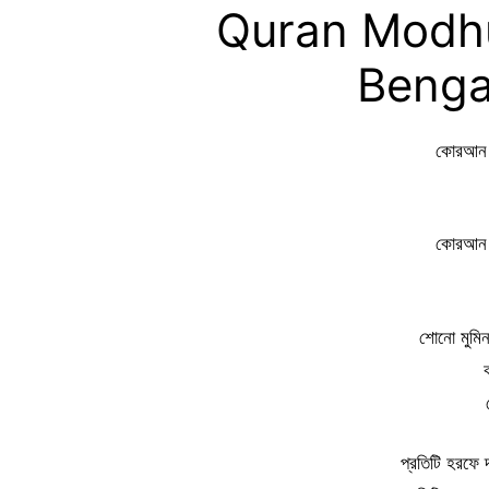
Quran Modhur
Bengali 
কোরআন ম
কোরআন ম
শোনো মুমি
ক
প্রতিটি হরফে