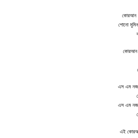
কোরআন বড
শোনো মুমি
ক
কোরআন ম
এস এম নজ
এস এম নজ
এই কোরআন