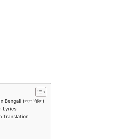
engali (বাংলা লিরিক্স)
h Lyrics
h Translation