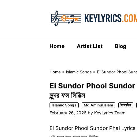
Skip
to
content
Home
Artist List
Blog
Home
>
Islamic Songs
>
Ei Sundor Phool Sundor P
Ei Sundor Phool Sundor Pha
সুন্দর ফল লিরিক্স
Islamic Songs
Md Aminul Islam
ইসলামিক
February 26, 2026
by
KeyLyrics Team
Ei Sundor Phool Sundor Phal Lyrics 