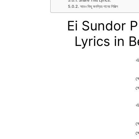
Share This Lyrics:
আরও কিছু জনপ্রিয় গানের লিরিক্স
Ei Sundor P
Lyrics in Ben
এ
খ
খ
এ
খ
খ