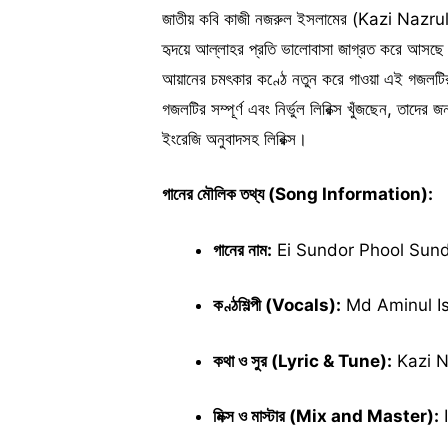
জাতীয় কবি কাজী নজরুল ইসলামের (Kazi Nazru
হৃদয়ে আল্লাহর প্রতি ভালোবাসা জাগ্রত করে আস
আয়ানের চমৎকার কণ্ঠে নতুন করে গাওয়া এই গজলটির 
গজলটির সম্পূর্ণ এবং নির্ভুল লিরিক্স খুঁজছেন, 
ইংরেজি অনুবাদসহ লিরিক্স।
গানের মৌলিক তথ্য (Song Information):
গানের নাম:
Ei Sundor Phool Sundor P
কণ্ঠশিল্পী (Vocals):
Md Aminul Is
কথা ও সুর (Lyric & Tune):
Kazi Na
মিক্স ও মাস্টার (Mix and Master):
I