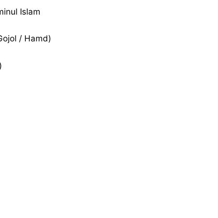
inul Islam
 Gojol / Hamd)
)