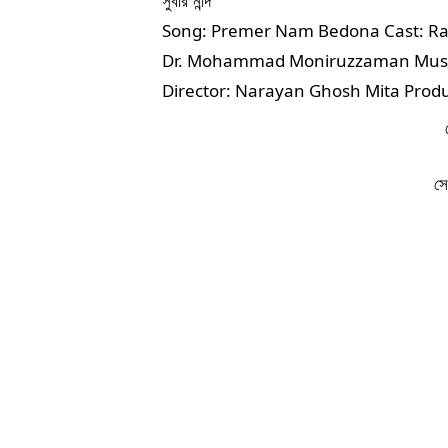
সুবীর নন্দি
Song: Premer Nam Bedona Cast: Raz
Dr. Mohammad Moniruzzaman Music:
Director: Narayan Ghosh Mita Prod
সে