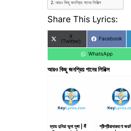
আরও কিছু জনপ্রিয় গানের লিরিক্স
Share This Lyrics:
Share
X
Share
Facebook
on
(Twitter)
on
Share
WhatsApp
on
আরও কিছু জনপ্রিয় গানের লিরিক্স
ম্যায় দুনিয়া ভুলা দূঙ্গা | मैं
শ্রীশ্রীরাধারমণো জয়ত