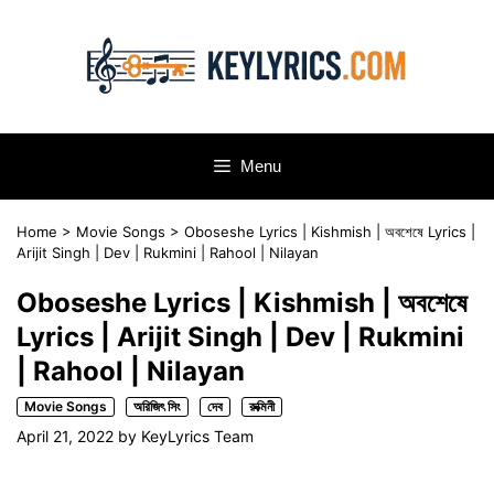
Skip
to
content
Menu
Home
>
Movie Songs
>
Oboseshe Lyrics | Kishmish | অবশেষে Lyrics |
Arijit Singh | Dev | Rukmini | Rahool | Nilayan
Oboseshe Lyrics | Kishmish | অবশেষে
Lyrics | Arijit Singh | Dev | Rukmini
| Rahool | Nilayan
Movie Songs
অরিজিৎ সিং
দেব
রুক্মিনী
April 21, 2022
by
KeyLyrics Team