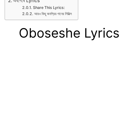
অবশেষে Lyrics
Share This Lyrics:
আরও কিছু জনপ্রিয় গানের লিরিক্স
Oboseshe Lyrics