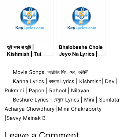
তুই বলব না তুমি |
Bhalobeshe Chole
Kishmish | Tui
Jeyo Na Lyrics |
Bolbo Na Tumi |
ভালবেসে চলে যেও না
Dev | Rukmini |
Categories
Movie Songs
,
অরিজিৎ সিং
,
দেব
,
রুক্মিনী
Nikhita |
Subhadeep |
Kanna Lyrics | কান্না Lyrics | Kishmish| Dev |
Nilayan
Rukmini | Papon | Rahool | Nilayan
Beshure Lyrics | বেসুরে Lyrics | Mini | Somlata
Acharya Chowdhury |Mimi Chakraborty
|Savvy|Mainak B
Leave a Comment