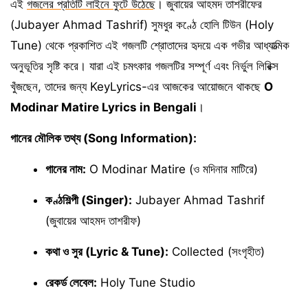
এই
গজলের প্রতিটি লাইনে ফুটে উঠেছে
। জুবায়ের আহমদ তাশরীফের
(Jubayer Ahmad Tashrif) সুমধুর কণ্ঠে হোলি টিউন (Holy
Tune) থেকে প্রকাশিত এই গজলটি শ্রোতাদের হৃদয়ে এক গভীর আধ্যাত্মিক
অনুভূতির সৃষ্টি করে। যারা এই চমৎকার গজলটির সম্পূর্ণ এবং নির্ভুল লিরিক্স
খুঁজছেন, তাদের জন্য KeyLyrics-এর আজকের আয়োজনে থাকছে
O
Modinar Matire Lyrics in Bengali
।
গানের মৌলিক তথ্য (Song Information):
গানের নাম:
O Modinar Matire (ও মদিনার মাটিরে)
কণ্ঠশিল্পী (Singer):
Jubayer Ahmad Tashrif
(জুবায়ের আহমদ তাশরীফ)
কথা ও সুর (Lyric & Tune):
Collected (সংগৃহীত)
রেকর্ড লেবেল:
Holy Tune Studio