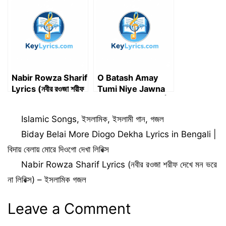
তোমার নামের উসিলায় লিরিক্স
Nabir Rowza Sharif
O Batash Amay
Lyrics (নবীর রওজা শরীফ
Tumi Niye Jawna
দেখে মন ভরে না লিরিক্স) –
Lyrics in Bengali |
ইসলামিক গজল
ও বাতাস আমায় তুমি নিয়ে
Categories
Islamic Songs
,
ইসলামিক
,
ইসলামী গান
,
গজল
যাওনা লিরিক্স
Biday Belai More Diogo Dekha Lyrics in Bengali |
বিদায় বেলায় মোরে দিওগো দেখা লিরিক্স
Nabir Rowza Sharif Lyrics (নবীর রওজা শরীফ দেখে মন ভরে
না লিরিক্স) – ইসলামিক গজল
Leave a Comment