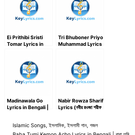
e
k
n
p
m
r
)
Ei Prithibi Sristi
Tri Bhuboner Priyo
Tomar Lyrics in
Muhammad Lyrics
Bengali | এই পৃথিবী সৃষ্টি
(ত্রিভুবনের প্রিয় মুহাম্মদ)
তোমার নামের উসিলায় লিরিক্স
Madinawala Go
Nabir Rowza Sharif
Lyrics in Bengali |
Lyrics (নবীর রওজা শরীফ
মাদিনা ওয়ালা গো লিরিক্স
দেখে মন ভরে না লিরিক্স) –
ইসলামিক গজল
Categories
Islamic Songs
,
ইসলামিক
,
ইসলামী গান
,
গজল
Baba Tumi Kemon Acho Lyrics in Bengali | বাবা তুমি