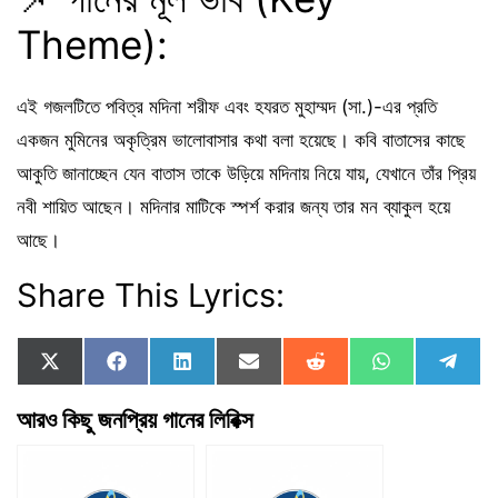
Theme):
এই গজলটিতে পবিত্র মদিনা শরীফ এবং হযরত মুহাম্মদ (সা.)-এর প্রতি
একজন মুমিনের অকৃত্রিম ভালোবাসার কথা বলা হয়েছে। কবি বাতাসের কাছে
আকুতি জানাচ্ছেন যেন বাতাস তাকে উড়িয়ে মদিনায় নিয়ে যায়, যেখানে তাঁর প্রিয়
নবী শায়িত আছেন। মদিনার মাটিকে স্পর্শ করার জন্য তার মন ব্যাকুল হয়ে
আছে।
Share This Lyrics:
Share
Share
Share
Share
Share
Share
Shar
X
F
L
E
R
W
T
on
on
on
on
on
on
on
(
a
i
m
e
h
e
T
c
n
a
d
a
l
আরও কিছু জনপ্রিয় গানের লিরিক্স
w
e
k
i
d
t
e
i
b
e
l
i
s
g
t
o
d
t
A
r
t
o
I
p
a