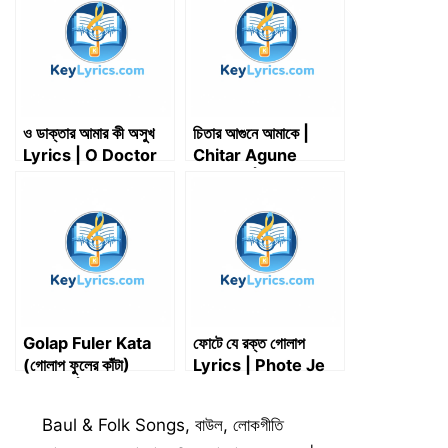
e
k
n
p
m
r
)
ও ডাক্তার আমার কী অসুখ
চিতার আগুনে আমাকে |
Lyrics | O Doctor
Chitar Agune
Amar Ki Asukh
Amake | Lyrics
Lyrics
Golap Fuler Kata
ফোটে যে রক্ত গোলাপ
(গোলাপ ফুলের কাঁটা)
Lyrics | Phote Je
Lyrics | Pritam &
Rakta Golap Lyrics
Shreya
Categories
Baul & Folk Songs
,
বাউল
,
লোকগীতি