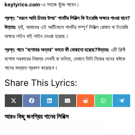
keylyrics.com
-এ সহজে খুঁজে পাবেন।
প্রশ্ন: “মরলে আমি চিতার উপর” গানটির লিরিক্স কি ইংরেজি অক্ষরে পাওয়া যাবে?
উত্তর:
হ্যাঁ,
আমাদের এই আর্টিকেলে গানটির সম্পূর্ণ লিরিক্স রোমান বা ইংরেজি
অক্ষরে লাইন বাই লাইন দেওয়া হয়েছে।
প্রশ্ন: গানে “যশোদার অন্তর” বলতে কী বোঝানো হয়েছে?
উত্তর:
এটি শিল্পী
যশোদা সরকারের নিজস্ব লেখনী বা ভনিতা, যেখানে তিনি নিজের মনের কষ্টকে
গানের মাধ্যমে প্রকাশ করেছেন।
Share This Lyrics:
Share
Share
Share
Share
Share
Share
Shar
X
F
L
E
R
W
T
on
on
on
on
on
on
on
(
a
i
m
e
h
e
T
c
n
a
d
a
l
আরও কিছু জনপ্রিয় গানের লিরিক্স
w
e
k
i
d
t
e
i
b
e
l
i
s
g
t
o
d
t
A
r
t
o
I
p
a