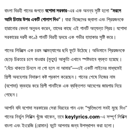
বাংলা বিরহী গানের জগতে
যশোদা সরকার
-এর এক অনন্য সৃষ্টি হলো
“মরলে
আমি চিতার উপর একটি গোলাপ দিও”
। যারা বিচ্ছেদের জ্বালা এবং প্রিয়জনকে
হারানোর বেদনা অনুভব করেন,
তাদের কাছে এই গানটি অত্যন্ত প্রিয়। যশোদা
সরকারের দরদী কণ্ঠে গানটি বিরহী হৃদয়ে এক গভীর হাহাকার সৃষ্টি করে।
গানের লিরিক্সে এক চরম আত্মত্যাগের ছবি ফুটে উঠেছে। অভিমানে প্রিয়জনকে
ছেড়ে চিরতরে চলে যাওয়ার (মৃত্যু) আকুতি এখানে স্পষ্টভাবে ব্যক্ত হয়েছে।
“বেঁচে থাকতে চিনলে না গো হলে না আমার”—এই একটি লাইনের মাধ্যমেই
শিল্পী অবহেলার নিদারুণ কষ্ট প্রকাশ করেছেন। গানের শেষে নিজের নাম
(যশোদা) ব্যবহার করে শিল্পী গানটিকে এক ব্যক্তিগত আবেগের জায়গায় নিয়ে
গেছেন।
আপনি যদি যশোদা সরকারের সেরা বিরহের গান এবং “স্মৃতিগুলো সবই মুছে দিও”
গানের নির্ভুল লিরিক্স খুঁজে থাকেন,
তবে
keylyrics.com
-এ সম্পূর্ণ লিরিক্স
বাংলা এবং ইংরেজি (রোমান) ফন্টে আপনার জন্য উপস্থাপন করা হলো।