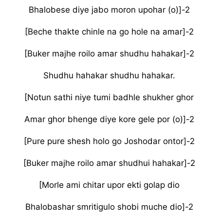
Bhalobese diye jabo moron upohar (o)]-2
[Beche thakte chinle na go hole na amar]-2
[Buker majhe roilo amar shudhu hahakar]-2
Shudhu hahakar shudhu hahakar.
[Notun sathi niye tumi badhle shukher ghor
Amar ghor bhenge diye kore gele por (o)]-2
[Pure pure shesh holo go Joshodar ontor]-2
[Buker majhe roilo amar shudhui hahakar]-2
[Morle ami chitar upor ekti golap dio
Bhalobashar smritigulo shobi muche dio]-2