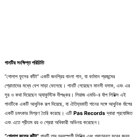
গানটির সংক্ষিপ্ত পরিচিতি
“গোলাপ ফুলের কাঁটা” একটি জনপ্রিয় বাংলা গান, যা বর্তমান প্রজন্মের
শ্রোতাদের মধ্যে বেশ সাড়া ফেলেছে। গানটি গেয়েছেন মানসী বসাক, এবং এর
সুর ও কথা দিয়েছেন অ্যাকুস্টিক দীপঙ্কর। লিয়াজ এমডি-র র্যাপ লিরিক্স এই
গানটিকে একটি আধুনিক রূপ দিয়েছে, যা ঐতিহ্যবাহী গানের সঙ্গে আধুনিক র্যাপের
একটি চমৎকার মিশ্রণ তৈরি করেছে। এটি
Pas Records
দ্বারা প্রযোজিত
এবং এতে প্রীতম রয় ও শ্রেয়া অধিকারী অভিনয় করেছেন।
“গোলাপ ফুলের কাঁটা”
গানটি তার হৃদয়স্পর্শী লিরিক্স এবং প্রাণবন্ত সুরের জন্য