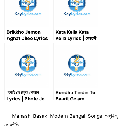
r
)
Brikkho Jemon
Kata Kella Kata
Aghat Dileo Lyrics
Kella Lyrics | বেলতলী
in Bengali | বৃক্ষ যেমন
সুলেমান ল্যাংটা – Babli
আঘাত দিলেও লিরিক্স –
Sarkar
Pathik Nabi
ফোটে যে রক্ত গোলাপ
Bondhu Tindin Tor
Lyrics | Phote Je
Baarit Gelam
Rakta Golap Lyrics
Lyrics | বন্ধু তিন দিন
তোর বাড়িত গেলাম
Categories
Manashi Basak
,
Modern Bengali Songs
,
আধুনিক
,
লোকগীতি