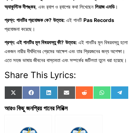
অ্যাকুস্টিক দীপঙ্কর
, এবং র‍্যাপ ও র‍্যাপের কথা লিখেছেন
লিয়াজ এমডি
।
প্রশ্ন: গানটির প্রযোজক কে?
উত্তর:
এই গানটি
Pas Records
প্রযোজনা করেছে।
প্রশ্ন: এই গানটির মূল বিষয়বস্তু কী?
উত্তর:
এই গানটির মূল বিষয়বস্তু হলো
একজন নারীর দীর্ঘদিনের প্রেমের আক্ষেপ এবং তার প্রিয়জনের জন্য অপেক্ষা।
এতে সহজ ভাষায় জীবনের বাস্তবতা এবং সম্পর্কের জটিলতা তুলে ধরা হয়েছে।
Share This Lyrics:
Share
Share
Share
Share
Share
Share
Shar
X
F
L
E
R
W
T
on
on
on
on
on
on
on
(
a
i
m
e
h
e
T
c
n
a
d
a
l
আরও কিছু জনপ্রিয় গানের লিরিক্স
w
e
k
i
d
t
e
i
b
e
l
i
s
g
t
o
d
t
A
r
t
o
I
p
a
e
k
n
p
m