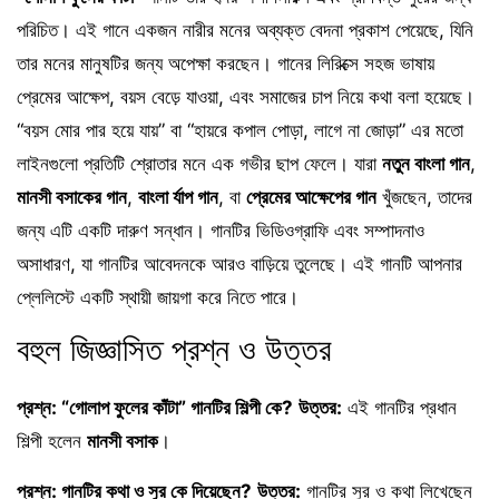
পরিচিত। এই গানে একজন নারীর মনের অব্যক্ত বেদনা প্রকাশ পেয়েছে, যিনি
তার মনের মানুষটির জন্য অপেক্ষা করছেন। গানের লিরিক্সে সহজ ভাষায়
প্রেমের আক্ষেপ, বয়স বেড়ে যাওয়া, এবং সমাজের চাপ নিয়ে কথা বলা হয়েছে।
“বয়স মোর পার হয়ে যায়” বা “হায়রে কপাল পোড়া, লাগে না জোড়া” এর মতো
লাইনগুলো প্রতিটি শ্রোতার মনে এক গভীর ছাপ ফেলে। যারা
নতুন বাংলা গান
,
মানসী বসাকের গান
,
বাংলা র্যাপ গান
, বা
প্রেমের আক্ষেপের গান
খুঁজছেন, তাদের
জন্য এটি একটি দারুণ সন্ধান। গানটির ভিডিওগ্রাফি এবং সম্পাদনাও
অসাধারণ, যা গানটির আবেদনকে আরও বাড়িয়ে তুলেছে। এই গানটি আপনার
প্লেলিস্টে একটি স্থায়ী জায়গা করে নিতে পারে।
বহুল জিজ্ঞাসিত প্রশ্ন ও উত্তর
প্রশ্ন: “গোলাপ ফুলের কাঁটা” গানটির শিল্পী কে?
উত্তর:
এই গানটির প্রধান
শিল্পী হলেন
মানসী বসাক
।
প্রশ্ন: গানটির কথা ও সুর কে দিয়েছেন?
উত্তর:
গানটির সুর ও কথা লিখেছেন