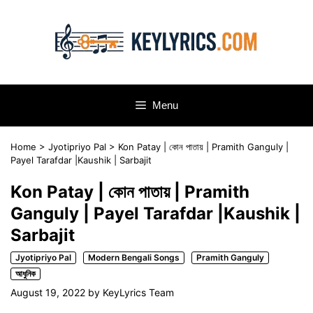
Skip
to
content
Menu
Home
>
Jyotipriyo Pal
>
Kon Patay | কোন পাতায় | Pramith Ganguly |
Payel Tarafdar |Kaushik | Sarbajit
Kon Patay | কোন পাতায় | Pramith
Ganguly | Payel Tarafdar |Kaushik |
Sarbajit
Jyotipriyo Pal
Modern Bengali Songs
Pramith Ganguly
আধুনিক
August 19, 2022
by
KeyLyrics Team