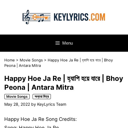
Skip
to
content
Menu
Home
>
Movie Songs
>
Happy Hoe Ja Re | হ্যাপি হয়ে যারে | Bhoy
Peona | Antara Mitra
Happy Hoe Ja Re | হ্যাপি হয়ে যারে | Bhoy
Peona | Antara Mitra
Movie Songs
অন্তরা মিত্র
May 28, 2022
by
KeyLyrics Team
Happy Hoe Ja Re Song Credits:
Song: Happy Hoe Ja Re