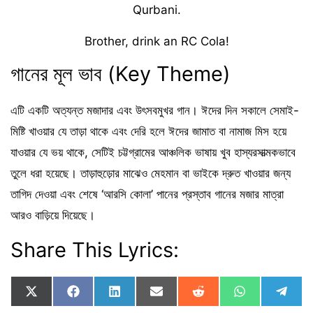
Qurbani.
Brother, drink an RC Cola!
গানের মূল ভাব (Key Theme)
এটি একটি অত্যন্ত মজাদার এবং উৎসবমুখর গান। ঈদের দিন সকালে সেমাই-
মিষ্টি খাওয়ার যে তাড়া থাকে এবং দেরি হলে ঈদের জামাত বা নামাজ মিস হয়ে
যাওয়ার যে ভয় থাকে, সেটিই চট্টগ্রামের আঞ্চলিক ভাষায় খুব হাস্যরসাত্মকভাবে
তুলে ধরা হয়েছে। তাড়াহুড়োর মাঝেও মেহমান বা ভাইকে দ্রুত খাওয়ার জন্য
তাগিদ দেওয়া এবং শেষে ‘আরসি কোলা’ পানের প্রস্তাব গানের মজার মাত্রা
আরও বাড়িয়ে দিয়েছে।
Share This Lyrics:
Share
Share
Share
Share
Share
Share
Shar
X
F
L
E
R
W
T
on
on
on
on
on
on
on
(
a
i
m
e
h
e