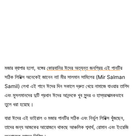
মজার ব্যাপার হলো, বঙ্গের
কোরবানির ঈদের অত্যন্ত জনপ্রিয় এই গানটি
র
সঠিক লিরিক্স অনেকেই জানেন না! মীর সালমান সামিলের (Mir Salman
Samil) লেখা এই গানে ঈদের দিন সকালে দ্রুত খেয়ে নামাজে যাওয়ার তাগিদ
এবং মুসলমানদের দুটি প্রধান ঈদের আনন্দকে খুব সুন্দর ও হাস্যরসাত্মকভাবে
তুলে ধরা হয়েছে।
যারা ঈদের এই ভাইরাল ও মজার গানটির সঠিক এবং নির্ভুল লিরিক্স খুঁজছেন,
তাদের জন্য আজকের আয়োজনে থাকছে আঞ্চলিক শব্দার্থ, রোমান এবং ইংরেজি