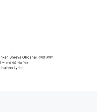
oga –
| Abir | অনুপম রায়
nker
,
Shreya Ghoshal
,
শ্রেয়া ঘোষাল
িম টিম- তারা মাঠে পারে ডিম
le jhulona Lyrics