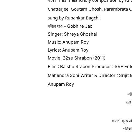
Chatterjee, Goutam Ghosh, Parambrata Cha
sung by Rupankar Bagchi.
গভীরে যাও – Gobhire Jao
Singer: Shreya Ghoshal
Music: Anupam Roy
Lyrics: Anupam Roy
Movie: 22se Shrabon (2011)
Film : Baishe Srabon Producer : SVF Ente
Mahendra Soni Writer & Director : Srijit 
Anupam Roy
গভ
এই 
জানলা জুড়ে মা
গনিকা