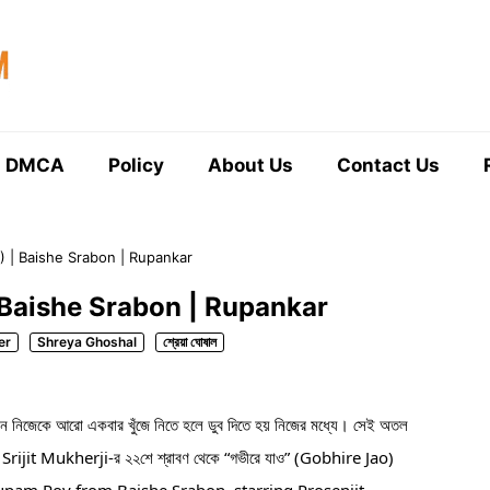
DMCA
Policy
About Us
Contact Us
ও ) | Baishe Srabon | Rupankar
 | Baishe Srabon | Rupankar
er
Shreya Ghoshal
শ্রেয়া ঘোষাল
তখন নিজেকে আরো একবার খুঁজে নিতে হলে ডুব দিতে হয় নিজের মধ্যে। সেই অতল 
ঠেছে Srijit Mukherji-র ২২শে শ্রাবণ থেকে “গভীরে যাও” (Gobhire Jao) 
pam Roy from Baishe Srabon, starring Prosenjit 