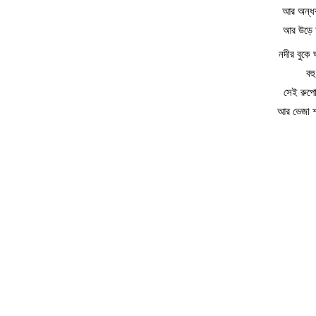
আর অন্ধক
আর উড়ে আ
নদীর বুকে 
বহ
সেই রুপো
আর ভেজা শ