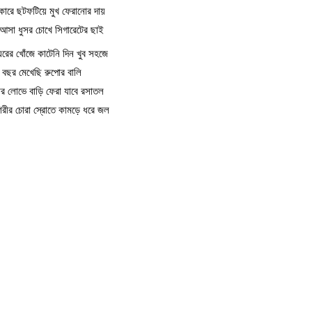
ারে ছটফটিয়ে মুখ ফেরানোর দায়
সা ধুসর চোখে সিগারেটের ছাই
ঘরের খোঁজে কাটেনি দিন খুব সহজে
ু বছর মেখেছি রুপোর বালি
র লোভে বাড়ি ফেরা যাবে রসাতল
রীর চোরা স্রোতে কামড়ে ধরে জল