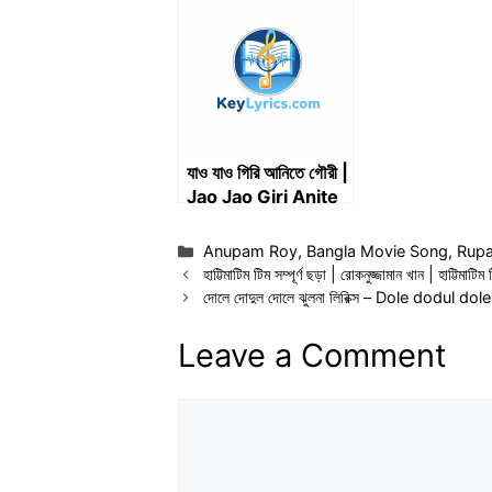
ita | Bibhuti Y
Chapter-10
যাও যাও গিরি আনিতে গৌরী |
Jao Jao Giri Anite
Gouri | আগমনী
Categories
Anupam Roy
,
Bangla Movie Song
,
Rupa
হাট্টিমাটিম টিম সম্পূর্ণ ছড়া | রোকনুজ্জামান খান | হাট্টিমাট
দোলে দোদুল দোলে ঝুলনা লিরিক্স – Dole dodul do
Leave a Comment
Comment