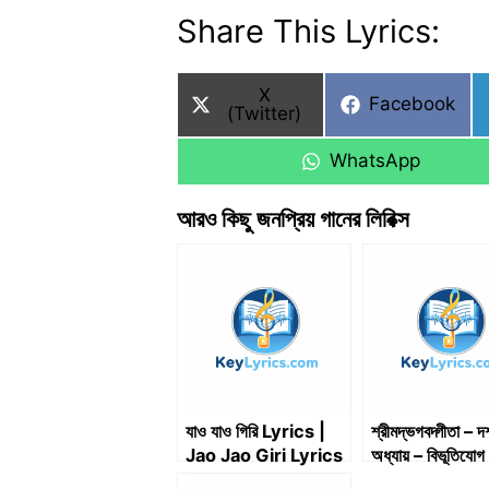
Share This Lyrics:
Share
X
Share
Facebook
on
(Twitter)
on
Share
WhatsApp
on
আরও কিছু জনপ্রিয় গানের লিরিক্স
যাও যাও গিরি Lyrics |
শ্রীমদ্ভগবদ্গীতা – 
Jao Jao Giri Lyrics
অধ্যায় – বিভূতিযোগ
SrimadBhaga