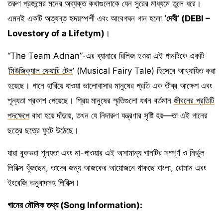
তরুণ প্রজন্মের মনের অব্যক্ত কথাগুলোকে যেন সুরের মাধ্যমে তুলে ধরে।
এমনই একটি অত্যন্ত হৃদয়স্পর্শী এবং আবেগঘন গান হলো
‘দেবী’ (DEBI –
Lovestory of a Lifetym)
।
“The Team Adnan”-এর ব্যানারে রিলিজ হওয়া এই গানটিকে একটি
‘
মিউজিক্যাল ফেয়ারি টেল
‘ (Musical Fairy Tale) হিসেবে আখ্যায়িত করা
হয়েছে। গানে হারিয়ে যাওয়া ভালোবাসার মানুষের প্রতি এক তীব্র আক্ষেপ এবং
শূন্যতা প্রকাশ পেয়েছে। প্রিয় মানুষের স্মৃতিগুলো যখন বর্তমান
জীবনের প্রতিটি
পদক্ষেপে
বাধা হয়ে দাঁড়ায়, তখন যে নিদারুণ যন্ত্রণার সৃষ্টি হয়—তা এই গানের
ছত্রে ছত্রে ফুটে উঠেছে।
যারা বুকভরা শূন্যতা এবং না-পাওয়ার এই অসামান্য গানটির সম্পূর্ণ ও নির্ভুল
লিরিক্স খুঁজছেন, তাদের জন্য আজকের আয়োজনে থাকছে বাংলা, রোমান এবং
ইংরেজি অনুবাদসহ লিরিক্স।
গানের মৌলিক তথ্য (Song Information):