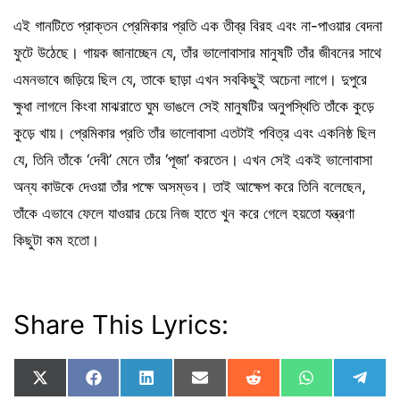
এই গানটিতে প্রাক্তন প্রেমিকার প্রতি এক তীব্র বিরহ এবং না-পাওয়ার বেদনা
ফুটে উঠেছে। গায়ক জানাচ্ছেন যে, তাঁর ভালোবাসার মানুষটি তাঁর জীবনের সাথে
এমনভাবে জড়িয়ে ছিল যে, তাকে ছাড়া এখন সবকিছুই অচেনা লাগে। দুপুরে
ক্ষুধা লাগলে কিংবা মাঝরাতে ঘুম ভাঙলে সেই মানুষটির অনুপস্থিতি তাঁকে কুড়ে
কুড়ে খায়। প্রেমিকার প্রতি তাঁর ভালোবাসা এতটাই পবিত্র এবং একনিষ্ঠ ছিল
যে, তিনি তাঁকে ‘দেবী’ মেনে তাঁর ‘পূজা’ করতেন। এখন সেই একই ভালোবাসা
অন্য কাউকে দেওয়া তাঁর পক্ষে অসম্ভব। তাই আক্ষেপ করে তিনি বলেছেন,
তাঁকে এভাবে ফেলে যাওয়ার চেয়ে নিজ হাতে খুন করে গেলে হয়তো যন্ত্রণা
কিছুটা কম হতো।
Share This Lyrics:
Share
Share
Share
Share
Share
Share
Shar
X
F
L
E
R
W
T
on
on
on
on
on
on
on
(
a
i
m
e
h
e