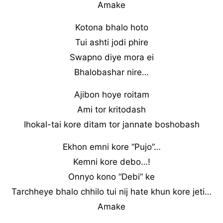
Amake
Kotona bhalo hoto
Tui ashti jodi phire
Swapno diye mora ei
Bhalobashar nire…
Ajibon hoye roitam
Ami tor kritodash
Ihokal-tai kore ditam tor jannate boshobash
Ekhon emni kore “Pujo”…
Kemni kore debo…!
Onnyo kono “Debi” ke
Tarchheye bhalo chhilo tui nij hate khun kore jeti…
Amake