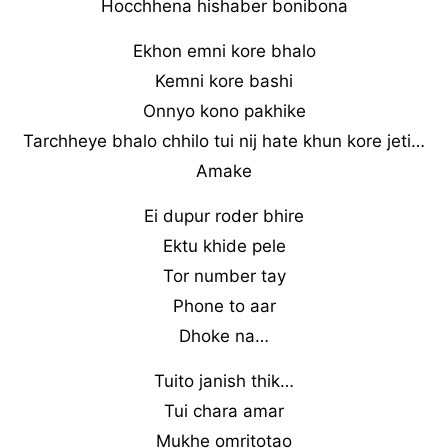
Hocchhena hishaber bonibona
Ekhon emni kore bhalo
Kemni kore bashi
Onnyo kono pakhike
Tarchheye bhalo chhilo tui nij hate khun kore jeti…
Amake
Ei dupur roder bhire
Ektu khide pele
Tor number tay
Phone to aar
Dhoke na…
Tuito janish thik…
Tui chara amar
Mukhe omritotao