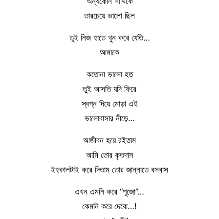
অন্যকোন সাথিকে
তারচেয়ে ভালো ছিল
তুই নিজ হাতে খুন করে যেতি…
আমাকে
কতোনা ভালো হত
তুই আসতি যদি ফিরে
স্বপ্ন দিয়ে মোড়া এই
ভালোবাসার নীড়ে…
আজীবন হয়ে রইতাম
আমি তোর কৃতদাস
ইহকালটাই করে দিতাম তোর জান্নাতে বসবাস
এখন এমনি করে “পূজো”…
কেমনি করে দেবো…!