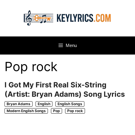
Skip
to
content
Menu
Pop rock
I Got My First Real Six-String
(Artist: Bryan Adams) Song Lyrics
Bryan Adams
English
English Songs
Modern English Songs
Pop
Pop rock