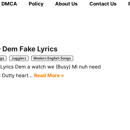
DMCA
Policy
About Us
Contact Us
– Dem Fake Lyrics
ngs
Jugglerz
Modern English Songs
 Lyrics Dem a watch we (Busy) Mi nuh need
e Dutty heart…
Read More »