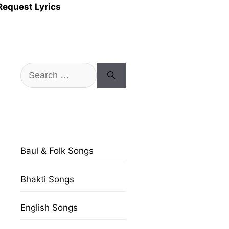
Request Lyrics
Search
for:
Baul & Folk Songs
Bhakti Songs
English Songs