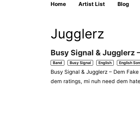
Home
Artist List
Blog
Jugglerz
Busy Signal & Jugglerz 
Band
Busy Signal
English
English So
Busy Signal & Jugglerz – Dem Fake
dem ratings, mi nuh need dem hat