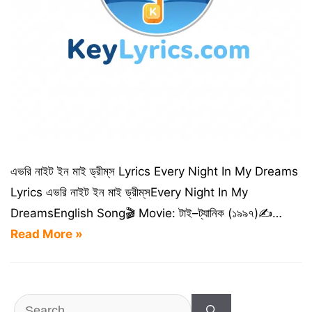
এভরি নাইট ইন মাই ড্রীম্‌স Lyrics Every Night In My Dreams
Lyrics এভরি নাইট ইন মাই ড্রীম্‌সEvery Night In My
DreamsEnglish Song🎬 Movie: টাই–ট্যানিক (১৯৯৭)✍️…
Read More »
Search