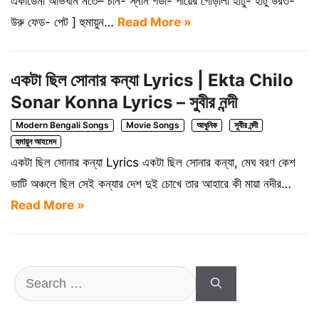
একাডেমী অভিধান মতে– চান- স্নান গডা- পায়ের গোড়ালী হাঢু- হাঁটু উরত-
উরু ফেড- পেট ] হুমায়ুন…
Read More »
একটা ছিল সোনার কন্যা Lyrics | Ekta Chilo
Sonar Konna Lyrics – সুবীর নন্দী
Modern Bengali Songs
Movie Songs
আধুনিক
সুবীর নন্দী
হুমায়ুন আহমেদ
একটা ছিল সোনার কন্যা Lyrics একটা ছিল সোনার কন্যা, মেঘ বরণ কেশ
ভাটি অঞ্চলে ছিল সেই কন্যার দেশ দুই চোখে তার আহারে কী মায়া নদীর…
Read More »
Search
for: