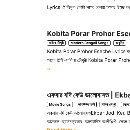
Lyrics ঐ ঝিনুক ফোটা সাগর বেলায় আমার ইচ্ছে
Kobita Porar Prohor Eseche
সামিনা চৌধুরী
Modern Bengali Songs
আধুনিক
Kobita Porar Prohor Eseche Lyrics কবিতা 
আখন্দ শিল্পী-সামিনা চৌধুরী Kobita Porar P
»
একবার যদি কেউ ভালোবাসত | E
Movie Songs
আলাউদ্দিন আলী
সামিনা চৌধুরী
সৈয়দ আ
একবার যদি কেউ ভালোবাসতEkbar Jodi Keu Bhal
আমজাদ হোসেনসুরকার: আলাউদ্দিন আলীশিল্পী: সৈয়দ