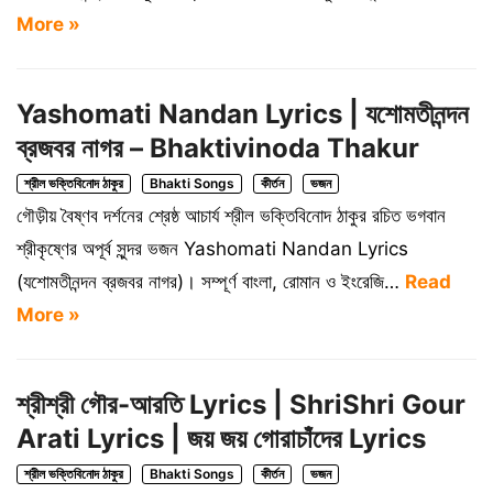
More »
Yashomati Nandan Lyrics | যশোমতীনন্দন
ব্রজবর নাগর – Bhaktivinoda Thakur
শ্রীল ভক্তিবিনোদ ঠাকুর
Bhakti Songs
কীর্তন
ভজন
গৌড়ীয় বৈষ্ণব দর্শনের শ্রেষ্ঠ আচার্য শ্রীল ভক্তিবিনোদ ঠাকুর রচিত ভগবান
শ্রীকৃষ্ণের অপূর্ব সুন্দর ভজন Yashomati Nandan Lyrics
(যশোমতীনন্দন ব্রজবর নাগর)। সম্পূর্ণ বাংলা, রোমান ও ইংরেজি…
Read
More »
শ্রীশ্রী গৌর-আরতি Lyrics | ShriShri Gour
Arati Lyrics | জয় জয় গোরাচাঁদের Lyrics
শ্রীল ভক্তিবিনোদ ঠাকুর
Bhakti Songs
কীর্তন
ভজন