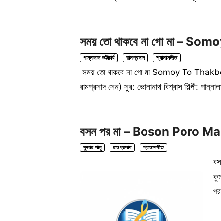
সময় তো থাকবে না গো মা – S
পান্নালাল ভট্টাচার্য
রামপ্রসাদ
শ্যামাসঙ্গীত
সময় তো থাকবে না গো মা Somoy To Thakbe N
রামপ্রসাদ সেন) সুর: ভোলানাথ বিশ্বাস শিল্পী: পান্নাল
বসন পর মা – Boson Poro Ma
কুমার শানু
রামপ্রসাদ
শ্যামাসঙ্গীত
বস
কু
প