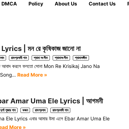
DMCA
Policy
About Us
Contact Us
ics | মন রে কৃষিকাজ জানো না
রসাদ
রামপ্রসাদী গান
শ্যামা সংগীত
শ্যামাসংগীত
শ্যামাসঙ্গীত
পতিত আবাদ করলে ফলতো সোনা Mon Re Krisikaj Jano Na
n Song…
Read More »
 Ebar Amar Uma Ele Lyrics | আগমনী
দুর্গা পূজার গান
ভজন
রামপ্রসাদ
রামপ্রসাদী গান
ma Ele Lyrics এবার আমার উমা এলে Ebar Amar Uma Ele
ead More »