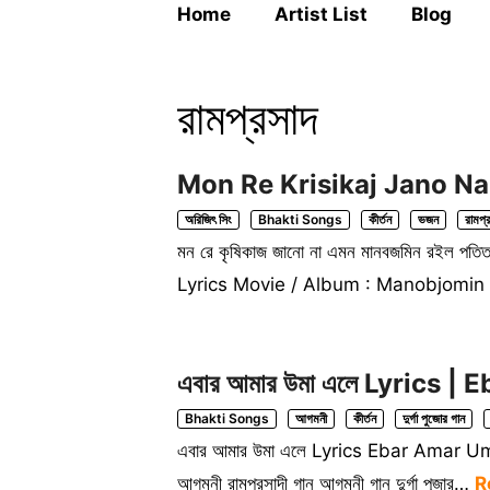
Home
Artist List
Blog
রামপ্রসাদ
Mon Re Krisikaj Jano Na Lyr
অরিজিৎ সিং
Bhakti Songs
কীর্তন
ভজন
রামপ্
মন রে কৃষিকাজ জানো না এমন মানবজমিন রইল 
Lyrics Movie / Album : Manobjomi
এবার আমার উমা এলে Lyrics |
Bhakti Songs
আগমনী
কীর্তন
দুর্গা পুজোর গান
এবার আমার উমা এলে Lyrics Ebar Amar U
আগমনী রামপ্রসাদী গান আগমনী গান দুর্গা পূজার…
R