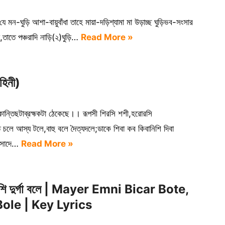
ে মন-ঘুড়ি আশা-বায়ুবাঁধা তাহে মায়া-দড়িশ্যামা মা উড়াচ্ছ ঘুড়িভব-সংসার
ঁথা,তাতে পঞ্চরাদি নাড়ি(২)ঘুড়ি…
Read More »
হিনী)
ন্তিছটাব্রহ্মকটা ঠেকেছে।। রূপসী শিরসি শশী,হরোরসি
ত চলে আস্য টলে,বাহু বলে দৈত্যদলে;ডাকে শিবা কব কিবানিশি দিবা
প্রসাদে…
Read More »
ানিশি দুর্গা বলে | Mayer Emni Bicar Bote,
ole | Key Lyrics