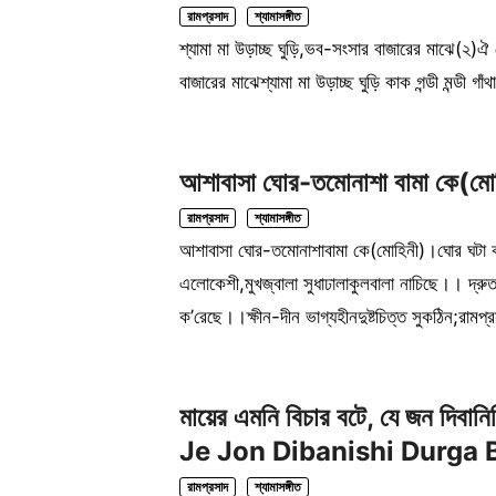
রামপ্রসাদ
শ্যামাসঙ্গীত
শ্যামা মা উড়াচ্ছ ঘুড়ি,ভব-সংসার বাজারের মাঝে(২)ঐ য
বাজারের মাঝেশ্যামা মা উড়াচ্ছ ঘুড়ি কাক গন্ডী মন্ডী গা
আশাবাসা ঘোর-তমোনাশা বামা কে(মো
রামপ্রসাদ
শ্যামাসঙ্গীত
আশাবাসা ঘোর-তমোনাশাবামা কে(মোহিনী)।ঘোর ঘটা কা
এলোকেশী,মুখজ্বালা সুধাঢালাকুলবালা নাচিছে।। দ্রু
ক’রেছে।।ক্ষীন-দীন ভাগ্যহীনদুষ্টচিত্ত সুকঠিন;রাম
মায়ের এমনি বিচার বটে, যে জন দিব
Je Jon Dibanishi Durga B
রামপ্রসাদ
শ্যামাসঙ্গীত