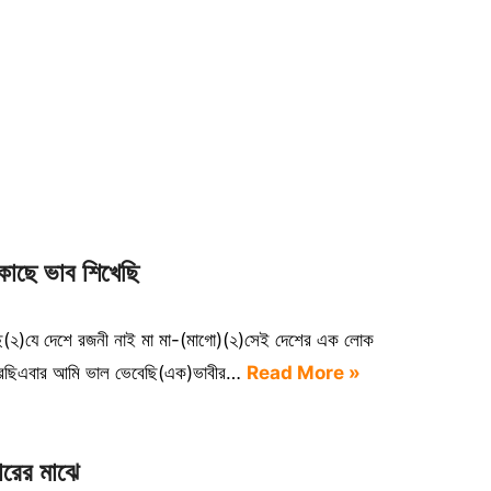
াছে ভাব শিখেছি
ি(২)যে দেশে রজনী নাই মা মা-(মাগো)(২)সেই দেশের এক লোক
্যা করেছিএবার আমি ভাল ভেবেছি(এক)ভাবীর…
Read More »
ারের মাঝে