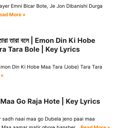
গা বলে Mayer Emni Bicar Bote, Je Jon Dibanishi Durga
ead More »
রা তারা তারা বলে | Emon Din Ki Hobe
a Tara Bole | Key Lyrics
ারা বলে Emon Din Ki Hobe Maa Tara (Jobe) Tara Tara
 »
aina Maa Go Raja Hote | Key Lyrics
r sadh naai maa go Dubela jeno paai maa
te Maa,aamar matir ghore bansher…
Read More »