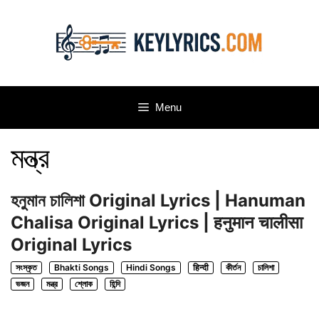
Skip
to
content
Menu
মন্ত্র
হনুমান চালিশা Original Lyrics | Hanuman
Chalisa Original Lyrics | हनुमान चालीसा
Original Lyrics
সংস্কৃত
Bhakti Songs
Hindi Songs
हिन्दी
কীর্তন
চালিশা
ভজন
মন্ত্র
শ্লোক
হিন্দি