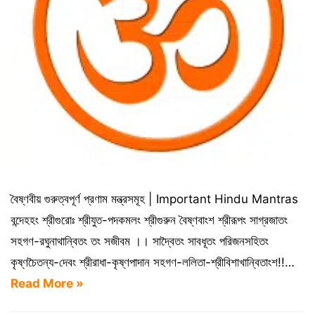
বৈষ্ণবীয় গুরুত্বপূর্ণ প্রণাম মন্ত্রসমূহ | Important Hindu Mantras
বন্দেহহং শ্রীগুরোঃ শ্রীযুত-পদকমলং শ্রীগুরুন বৈষ্ণবাংশ শ্রীরূপং সাগ্রজাতং
সহগণ-রঘুনাথান্বিতং তং সজীবম ।। সাদ্বৈতং সাবধূতং পরিজনসহিতং
কৃষ্ণচৈতন্য-দেবং শ্রীরাধা-কৃষ্ণপাদান সহগণ-ললিতা-শ্রীবিশাখান্বিতাংশ!!…
Read More »