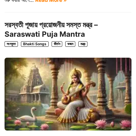
শুরু করার আগে…
Read More »
সরস্বতী পূজায় প্রয়োজনীয় সমস্ত মন্ত্র –
Saraswati Puja Mantra
সংস্কৃত
Bhakti Songs
কীর্তন
ভজন
মন্ত্র