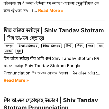
শ্রীগুরুপ্রণাম ওঁ অজ্ঞান-তিমিরান্ধস্য জ্ঞানাঞ্জন-শলাকয়া চক্ষুরুন্মীলিয়তং যেন
তস্মৈ শ্রীগুরবে নমঃ।।…
Read More »
शिव तांडव स्तोत्र | Shiv Tandav Stotram
| শিব তাণ্ডব স্তোত্র
সংস্কৃত
Bhakti Songs
Hindi Songs
हिन्दी
কীর্তন
ভজন
মন্ত্র
শ্লোক
হিন্দি
शिव तांडव स्तोत्र गीत आणि अर्थ Shiv Tandav Stotram শিব
তাণ্ডব স্তোত্র Shiv Tandav Stotram Bangla
Pronunciation শিব তাণ্ডব স্তোত্র উচ্চারণ शिव तांडव स्तोत्र…
Read More »
শিব তাণ্ডব স্তোত্রম্ উচ্চারণ | Shiv Tandav
Stotram Pronunciation