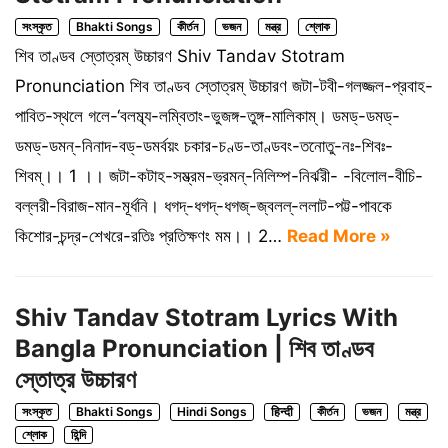
সংস্কৃত
Bhakti Songs
কীর্তন
ভজন
মন্ত্র
শ্লোক
শিব তাণ্ডব স্তোত্রম্ উচ্চারণ Shiv Tandav Stotram
Pronunciation শিব তাণ্ডব স্তোত্রম্ উচ্চারণ জটা-টবী-গলজ্জল-প্রবাহ-
পাবিত-স্থলে গলে-‘বলম্ব্য-লম্বিতাং-ভুজঙ্গ-তুঙ্গ-মালিকাম্। ডমড্-ডমড্-
ডমড্-ডমন্-নিনাদ-বড্-ডমর্বয়ং চকার-চণ্ড-তাণ্ডবং-তনোতু-নঃ-শিবঃ-
শিবম্।। 1 ।। জটা-কটাহ-সম্ভ্রম-ভ্রমন্-নিলিম্প-নির্ঝরী- -বিলোল-বীচি-
বল্লরী-বিরাজ-মান-মূর্ধনি। ধগদ্-ধগদ্-ধগজ্-জ্বলল্-ললাট-পট্ট-পাবকে
কিশোর-চন্দ্র-শেখরে-রতিঃ প্রতিক্ষণং মম।। 2…
Read More »
Shiv Tandav Stotram Lyrics With
Bangla Pronunciation | শিব তাণ্ডব
স্তোত্র উচ্চারণ
সংস্কৃত
Bhakti Songs
Hindi Songs
हिन्दी
কীর্তন
ভজন
মন্ত্র
শ্লোক
হিন্দি