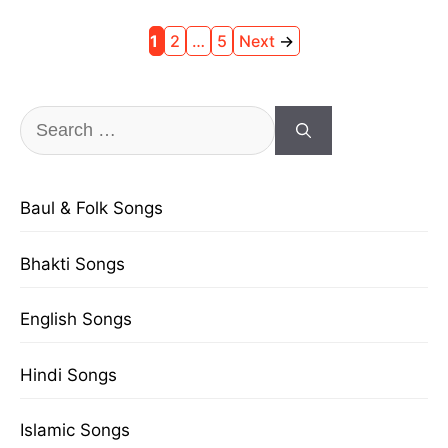
Page
Page
Page
1
2
…
5
Next
→
Search
for:
Baul & Folk Songs
Bhakti Songs
English Songs
Hindi Songs
Islamic Songs