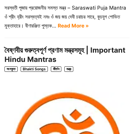
সরস্বতী পূজায় প্রয়োজনীয় সমস্ত মন্ত্র – Saraswati Puja Mantra
ওঁ শ্রীং হ্রীং সরস্বত্যই নমঃ ওঁ জয় জয় দেবী চরাচর সারে, কুচযুগ শোভিত
মুক্তাহারে। বীণারঞ্জিত পুস্তক…
Read More »
বৈষ্ণবীয় গুরুত্বপূর্ণ প্রণাম মন্ত্রসমূহ | Important
Hindu Mantras
সংস্কৃত
Bhakti Songs
কীর্তন
মন্ত্র