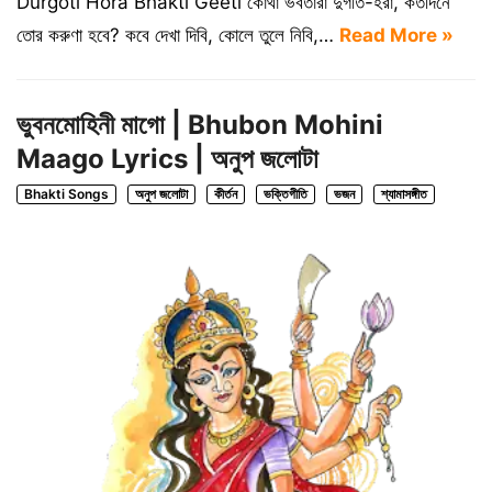
Durgoti Hora Bhakti Geeti কোথা ভবতারা দুর্গতি-হরা, কতদিনে
তোর করুণা হবে? কবে দেখা দিবি, কোলে তুলে নিবি,…
Read More »
ভুবনমোহিনী মাগো | Bhubon Mohini
Maago Lyrics | অনুপ জলোটা
Bhakti Songs
অনুপ জলোটা
কীর্তন
ভক্তিগীতি
ভজন
শ্যামাসঙ্গীত