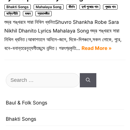
Bhakti Songs
Mahalaya Song
কীর্তন
দুর্গা পুজোর গান
পূজার গান
ভক্তিগীতি
ভজন
শ্যামাসঙ্গীত
শুভ্র শঙ্খরবে সারা নিখিল ধ্বনিতShuvro Shankha Robe Sara
Nikhil Dhanito Lyrics Mahalaya Song শুভ্র শঙ্খরবে সারা
নিখিল ধ্বনিত।আকাশতলে অনিলে-জলে, দিকে-দিগঞ্চলে,সকল লোকে, পুরে,
বনে-বনান্তরেনৃত্যগীতছন্দে নন্দিত। শরৎপ্রকৃতি…
Read More »
Search
for:
Baul & Folk Songs
Bhakti Songs