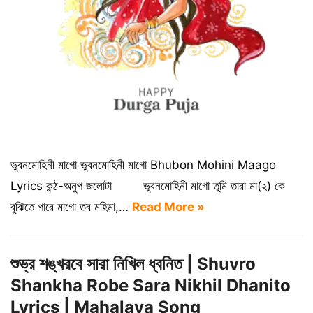
ভুবনমোহিনী মাগো ভুবনমোহিনী মাগো Bhubon Mohini Maago
Lyrics কন্ঠ-অনুপ জলোটা ভুবনমোহিনী মাগো তুমি তারা মা(২) কে
বুঝিতে পারে মাগো তব মহিমা,…
Read More »
শুভ্র শঙ্খরবে সারা নিখিল ধ্বনিত | Shuvro
Shankha Robe Sara Nikhil Dhanito
Lyrics | Mahalaya Song