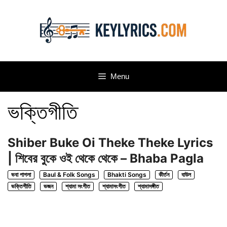
Skip
to
content
Menu
ভক্তিগীতি
Shiber Buke Oi Theke Theke Lyrics
| শিবের বুকে ওই থেকে থেকে – Bhaba Pagla
ভবা পাগলা
Baul & Folk Songs
Bhakti Songs
কীর্তন
বাউল
ভক্তিগীতি
ভজন
শ্যামা সংগীত
শ্যামাসংগীত
শ্যামাসঙ্গীত