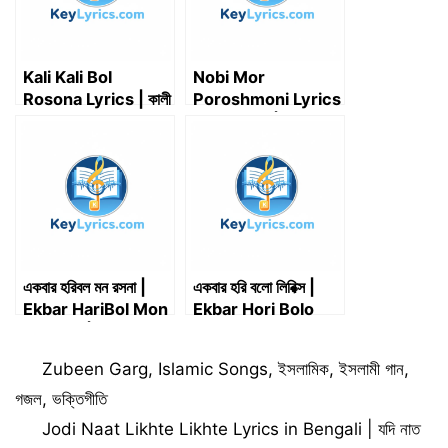
Kali Kali Bol
Nobi Mor
Rosona Lyrics | কালী
Poroshmoni Lyrics
কালী বল রসনা – Ajoy
in Bengali | নবী মোর
Chakrabarty
পরশমনি লিরিক্স
একবার হরিবল মন রসনা |
একবার হরি বলো লিরিক্স |
Ekbar HariBol Mon
Ekbar Hori Bolo
Rosona | Song
Lyircs
Lyrics
Categories
Zubeen Garg
,
Islamic Songs
,
ইসলামিক
,
ইসলামী গান
,
গজল
,
ভক্তিগীতি
Jodi Naat Likhte Likhte Lyrics in Bengali | যদি নাত