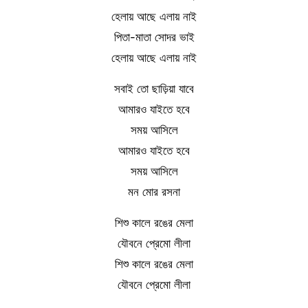
হেলায় আছে এলায় নাই
পিতা-মাতা সোদর ভাই
হেলায় আছে এলায় নাই
সবাই তো ছাড়িয়া যাবে
আমারও যাইতে হবে
সময় আসিলে
আমারও যাইতে হবে
সময় আসিলে
মন মোর রসনা
শিশু কালে রঙের মেলা
যৌবনে প্রেমো লীলা
শিশু কালে রঙের মেলা
যৌবনে প্রেমো লীলা