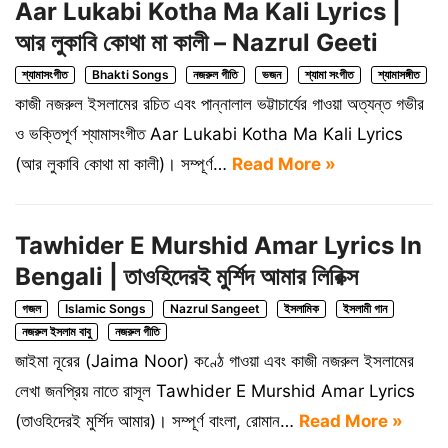
Aar Lukabi Kotha Ma Kali Lyrics |
আর লুকাবি কোথা মা কালী – Nazrul Geeti
শ্যামাসংগীত
Bhakti Songs
নজরুল গীতি
ভজন
শ্যামা সংগীত
শ্যামাসঙ্গীত
কাজী নজরুল ইসলামের রচিত এবং পান্নালাল ভট্টাচার্যের গাওয়া অত্যন্ত গভীর
ও ভক্তিপূর্ণ শ্যামাসংগীত Aar Lukabi Kotha Ma Kali Lyrics
(আর লুকাবি কোথা মা কালী)। সম্পূর্ণ…
Read More »
Tawhider E Murshid Amar Lyrics In
Bengali | তাওহিদেরই মুর্শিদ আমার লিরিক্স
গজল
Islamic Songs
Nazrul Sangeet
ইসলামিক
ইসলামী গান
নজরুল ইসলাম বাবু
নজরুল গীতি
জাইমা নূরের (Jaima Noor) কণ্ঠে গাওয়া এবং কাজী নজরুল ইসলামের
লেখা জনপ্রিয় নাতে রাসূল Tawhider E Murshid Amar Lyrics
(তাওহিদেরই মুর্শিদ আমার)। সম্পূর্ণ বাংলা, রোমান…
Read More »