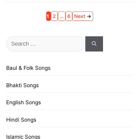
Page
Page
Page
1
2
…
6
Next
→
Search
for:
Baul & Folk Songs
Bhakti Songs
English Songs
Hindi Songs
Islamic Songs