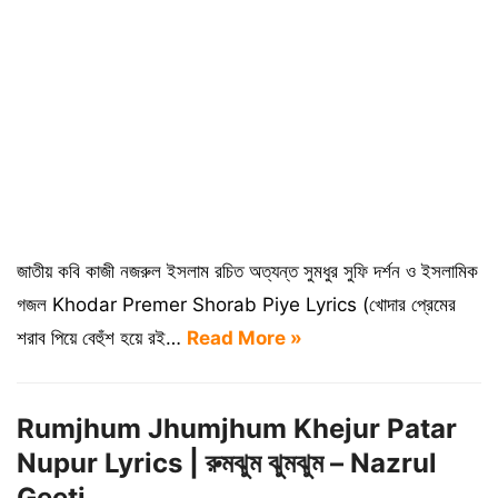
জাতীয় কবি কাজী নজরুল ইসলাম রচিত অত্যন্ত সুমধুর সুফি দর্শন ও ইসলামিক
গজল Khodar Premer Shorab Piye Lyrics (খোদার প্রেমের
শরাব পিয়ে বেহুঁশ হয়ে রই…
Read More »
Rumjhum Jhumjhum Khejur Patar
Nupur Lyrics | রুমঝুম ঝুমঝুম – Nazrul
Geeti